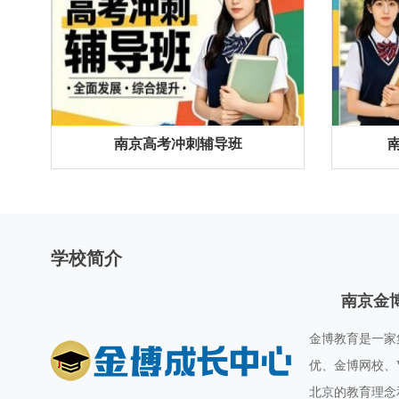
南京高考冲刺辅导班
学校简介
南京金
金博教育是一家
优、金博网校、
北京的教育理念