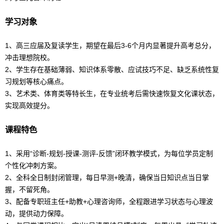
学习对象
1、高三应届及
复读
学生，期望在最后3-6个月内显著提升
高考
总分，
冲击理想院校。
2、学生存在基础薄弱、知识体系零散、应试技巧不足、缺乏系统性复
习规划等核心痛点。
3、艺术类、体育类等特长生，在专业统考后需快速恢复文化课状态，
实现高效提分。
课程特色
1、采用“诊断-规划-授课-测评-反馈”闭环教学模式，为每位学员定制
个性化冲刺方案。
2、全科全日制封闭管理，每日早测+晚清，确保当日知识点当日掌
握，不留死角。
3、配备专职班主任+助教+
心理咨询师
，全程跟进学习状态与心理波
动，提供动力保障。