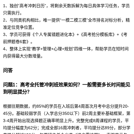
1、独创“
高考
冲刺日历”，将剩余天数拆解为每日具体学习任务，学员
只需执行。
2、与同类机构相比，唯一提供“一模二模三模”全市排名对标分析，精
准定位竞争位置。
3、学员可获得《个人专属错题进化本》+《
高考
抢分模板库》+《考
前押题卷6套》。
4、整体上实现“教学+管理+心理+规划”四维一体，帮助学员在短时间
内获得最大分数增量。
问答
问题1：
高考
全托管冲刺班效果如何？一般需要多长时间能见
到明显提分？
根据往期数据，约85%的学员在入班后第4周首次月考中总分提升20-
45分。基础较弱学员（入学总分350以下）前2周主要补基础框架，第
3-4周开始出现选择题正确率明显上升。完整完成8周课程的学员，平
均提分幅度为62分；完成全部16周冲刺者，平均提分达89分，部分学