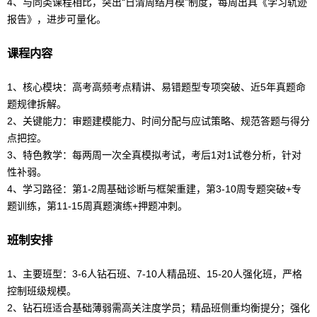
4、与同类课程相比，突出“日清周结月模”制度，每周出具《学习轨迹
报告》，进步可量化。
课程内容
1、核心模块：
高考
高频考点精讲、易错题型专项突破、近5年真题命
题规律拆解。
2、关键能力：审题建模能力、时间分配与应试策略、规范答题与得分
点把控。
3、特色教学：每两周一次全真模拟考试，考后1对1试卷分析，针对
性补弱。
4、学习路径：第1-2周基础诊断与框架重建，第3-10周专题突破+专
题训练，第11-15周真题演练+押题冲刺。
班制安排
1、主要班型：3-6人钻石班、7-10人精品班、15-20人强化班，严格
控制班级规模。
2、钻石班适合基础薄弱需高关注度学员；精品班侧重均衡提分；强化