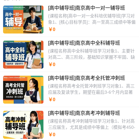
[高中辅导班]南京高中一对一辅导班
{课程名称[高中一对一全科培优辅导班]学习对
象1、[核心目标学员]：高一至高三成绩中等偏
上（450-580分），希望冲刺985/211院校的
￥0
学生，具备一定基础但缺乏系统性提分方法。
2、[痛点需求]：存在知识盲区、解题思路固
[高中辅导班]南京高中全科辅导班
化、考试时间分配不合理等问题，急需个性化
{课程名称高中全科辅导班学习对象1、主要针
诊断与精准提升。3、[其他适用学员]：基础薄
对高二、高三阶段，基础知识掌握不牢固、缺
弱需重建知识体系的学生，以及艺考生、国际
乏系统学习方法，希望在高考中实现总分突破
￥0
课程转轨学生等特殊群体，均可通过定制方案
的普通高中学生。2、学员普遍存在偏科严
快速补差。课程特色1、[核心教学特色]：采用
重、解题速度慢、易错点反复失分、缺乏应试
“诊断-规划-授课-测评-复盘”五步闭环法，每节
[高中辅导班]南京高考全托管冲刺班
技巧等问题，导致成绩长期卡在中等段位难以
课前进行10分钟漏洞检测，课后生成个性化错
{课程名称高考全托管冲刺班学习对象1、高三
提升。3、高一需要提前建立学科优势的学
题归因报告。2、[课程设计亮点]：独创“考点-
应届及复读学生，期望在最后3-6个月内显著
生，以及复读生希望系统性查漏补缺、重塑备
题型-陷阱”三维拆解模型，将10年高考真题按
提升高考总分，冲击理想院校。2、学生存在
￥0
考节奏的学员同样适用。课程特色1、采用“诊
难度分层，学生每掌握一个能力等级即可解锁
基础薄弱、知识体系零散、应试技巧不足、缺
断+分层+靶向”教学法，入学进行全科能力测
下一阶段任务。3、[服务受益点]：配备24小
乏系统性复习规划等核心痛点。3、艺术类、
评，精准定位薄弱模块，按当前水平与目标分
[高中辅导班]南京高考冲刺辅导班
时内答疑响应、每周一次学习心理疏导、每月
体育类等特长生，在专业统考后需快速恢复文
班，实现因材施教。2、独创“高考高频考点图
{课程名称高考冲刺辅导班学习对象1、针对高
一次家长学情汇报会，解决“学不进、不敢问”
化课状态，实现高效提分。课程特色1、采用
谱”与“易错题陷阱解析库”，每节课围绕历年真
三应届生，尤其是成绩中等偏上（模拟考450-
的痛点。4、[显著优势]：相比大班课，提供
“诊断-规划-授课-测评-反馈”闭环教学模式，为
题高频命题方向设计，大幅提升复习效率。
550分）但波动大、希望在最后三个月冲击一
“六对一”专属群（课程顾问+主讲+教务+教研
￥0
每位学员定制个性化冲刺方案。2、全科全日
3、配备专属班主任全程跟进学习数据，每两