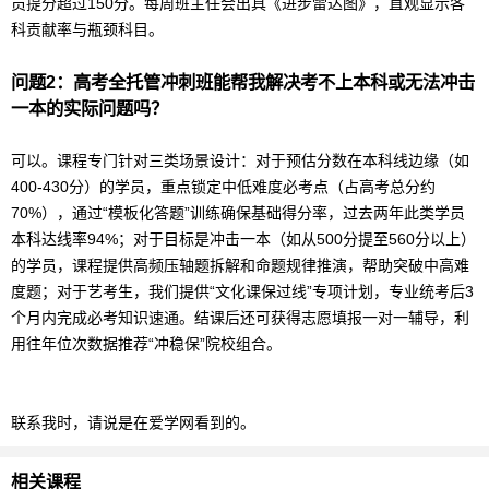
员提分超过150分。每周班主任会出具《进步雷达图》，直观显示各
科贡献率与瓶颈科目。
问题2：
高考
全托管冲刺班能帮我解决考不上本科或无法冲击
一本的实际问题吗？
可以。课程专门针对三类场景设计：对于预估分数在本科线边缘（如
400-430分）的学员，重点锁定中低难度必考点（占
高考
总分约
70%），通过“模板化答题”训练确保基础得分率，过去两年此类学员
本科达线率94%；对于目标是冲击一本（如从500分提至560分以上）
的学员，课程提供高频压轴题拆解和命题规律推演，帮助突破中高难
度题；对于
艺考
生，我们提供“文化课保过线”专项计划，专业统考后3
个月内完成必考知识速通。结课后还可获得志愿填报一对一辅导，利
用往年位次数据推荐“冲稳保”院校组合。
联系我时，请说是在爱学网看到的。
相关课程