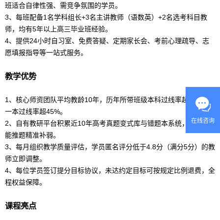
班适合自律性强、需竞争氛围的学员。
3、每班配备1名学科组长+3名主讲教师（语数英）+2名选考科目教
师，均有5年以上高三毕业班经验。
4、提供24小时自习室、免费答疑、定期家长会、考前心理疏导、志
愿填报指导等一站式服务。
教学优势
1、核心师资团队平均教龄10年，历年所带班级本科过线率超92%，
一本过线率超45%。
在线咨询
2、自有教研平台积累近10年
高考
真题变式库与错题本系统，支持智
能推题精准补弱。
3、每月组织教学质量评估，学员匿名评分低于4.8分（满分5分）的教
师立即调整。
4、每位学员签订提分目标协议，未达约定目标可按规定比例退费，全
程权益保障。
课程亮点