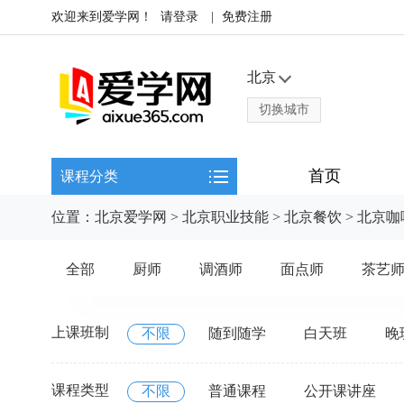
欢迎来到爱学网！
请登录
|
免费注册
北京
切换城市
首页
课程分类
位置：
北京爱学网
>
北京职业技能
>
北京餐饮
>
北京咖
全部
厨师
调酒师
面点师
茶艺
上课班制
不限
随到随学
白天班
晚
课程类型
不限
普通课程
公开课讲座