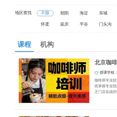
地区查找
不限
朝阳
海淀
东城
怀柔
延庆
平谷
门头沟
课程
机构
北京咖
授课学校
咖啡师专业技
统掌握专业技
乏门店实战经