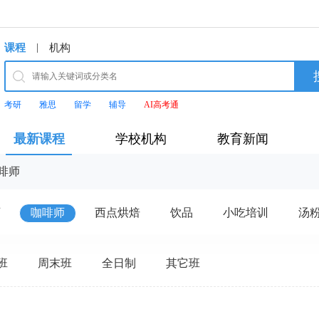
|
课程
机构
考研
雅思
留学
辅导
AI高考通
最新课程
学校机构
教育新闻
啡师
师
咖啡师
西点烘焙
饮品
小吃培训
汤
班
周末班
全日制
其它班