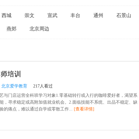
西城
崇文
宣武
丰台
通州
石景山
燕郊
北京周边
啡师培训
：
北京爱学教育
217人看过
艺与门店运营全科班学习对象1.零基础转行或入行的咖啡爱好者，渴望系
能，寻求稳定或高附加值就业机会。2.面临技能不系统、出品不稳定、缺
验的痛点，难以通过自学或零散工作...
[查看详情]