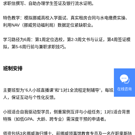
求职信撰写、自助办理学生签证及银行流水证明。
特色教学：模拟挪威高校入学面试、真实租房合同与水电缴费实操、
利用NAV（挪威劳动福利局）数据定位紧缺职业。
学习路径为6周：第1周定位选校，第2-3周文书与认证，第4周签证模
拟，第5-6周行前与兼职求职技巧。
班制安排
在线咨询
主要班型为“6人小班直播课”和“1对1全流程定制辅导”，每班最多6
人，保证互动与个性化反馈。
小班适合自我驱动型学员，侧重案例互评与小组任务；1对1适合背景
特殊（如低GPA、大龄、跨专业）需深度干预的申请者。
师资包括3名挪威海归博士、前挪威领事馆教育专员及一名在职奥斯陆