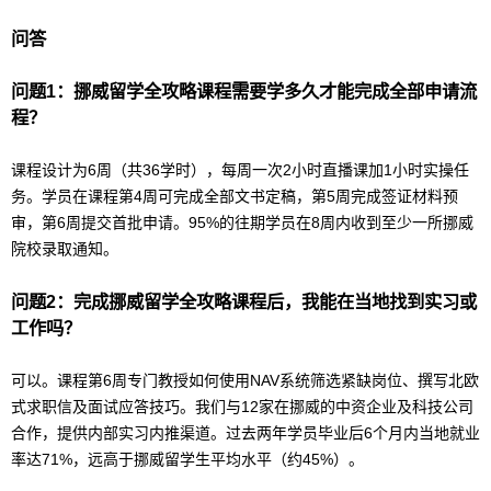
问答
问题1：挪威
留学
全攻略课程需要学多久才能完成全部申请流
程？
课程设计为6周（共36学时），每周一次2小时直播课加1小时实操任
务。学员在课程第4周可完成全部文书定稿，第5周完成签证材料预
审，第6周提交首批申请。95%的往期学员在8周内收到至少一所挪威
院校录取通知。
问题2：完成挪威
留学
全攻略课程后，我能在当地找到实习或
工作吗？
可以。课程第6周专门教授如何使用NAV系统筛选紧缺岗位、撰写北欧
式求职信及面试应答技巧。我们与12家在挪威的中资企业及科技公司
合作，提供内部实习内推渠道。过去两年学员毕业后6个月内当地就业
率达71%，远高于挪威
留学
生平均水平（约45%）。