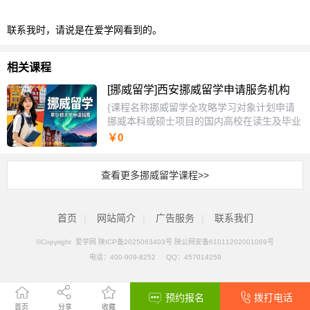
联系我时，请说是在爱学网看到的。
相关课程
[挪威留学]西安挪威留学申请服务机构
{课程名称挪威留学全攻略学习对象计划申请
挪威本科或硕士项目的国内高校在读生及毕业
生，具备一定英语基础但无挪威语能力。学员
￥0
普遍对挪威教育体系、免学费政策细节、签证
流程及北欧就业前景缺乏系统了解，存在信息
查看更多挪威留学课程>>
碎片化与决策焦虑。同时适合有意转专业申请
北欧理工科、设计类或社会学专业的申请者，
以及希望携带家属陪读的留学申请人。课程特
首页
|
网站简介
色采用“案例推演+政策解读”双线教学，每节
|
广告服务
|
联系我们
以一个真实学员案例贯穿申请全流程，强化决
©Copyright 爱学网
陕ICP备2025063403号 陕公网安备61011202001069号
策逻辑而非零散信息。独家设计“挪威院校匹
电话：
400-909-8252
QQ：
457014259
配矩阵”，根据学员GPA、专业背景、预算及
移民倾向自动推荐3-5所最优匹配院校。提供
“签证材料模拟审核”服务，由前挪威移民局顾
预约报名
拨打电话
问指导材料预审，降低拒签风险。区别于泛欧
首页
分享
收藏