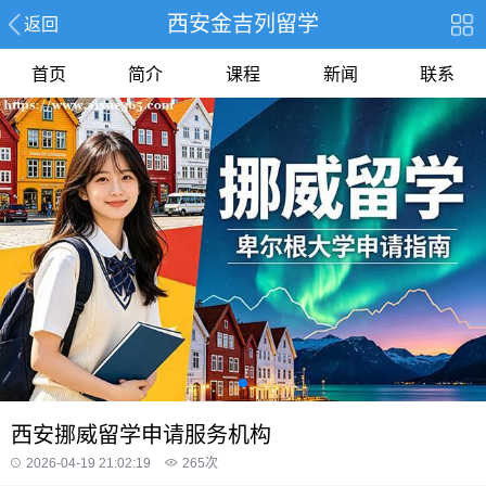
西安金吉列留学
返回
首页
简介
课程
新闻
联系
西安挪威留学申请服务机构
2026-04-19 21:02:19
265
次