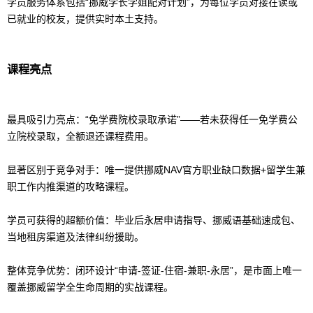
学员服务体系包括“挪威学长学姐配对计划”，为每位学员对接在读或
已就业的校友，提供实时本土支持。
课程亮点
最具吸引力亮点：“免学费院校录取承诺”——若未获得任一免学费公
立院校录取，全额退还课程费用。
显著区别于竞争对手：唯一提供挪威NAV官方职业缺口数据+
留学
生兼
职工作内推渠道的攻略课程。
学员可获得的超额价值：毕业后永居申请指导、挪威语基础速成包、
当地租房渠道及法律纠纷援助。
整体竞争优势：闭环设计“申请-签证-住宿-兼职-永居”，是市面上唯一
覆盖挪威
留学
全生命周期的实战课程。