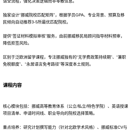
请全流程，强化决策逻辑而非零散信息。
独家设计“挪威院校匹配矩阵”，根据学员GPA、专业背景、预算及移
民倾向自动推荐3-5所最优匹配院校。
提供“签证材料模拟审核”服务，由前挪威移民局顾问指导材料预审，
降低拒签风险。
区别于泛欧洲
留学
课程，专注挪威独有的“无学费政策持续期”、“兼职
免税额度”、“永居语言免考路径”等深度本土规则。
课程内容
核心模块包括：挪威高等教育体系（公立/私立/特色学院）、英语授课
项目清单、申请时间线、职业导向的院校选择策略。
重点培养：研究计划撰写能力（针对北欧学术风格）、挪威标准CV与