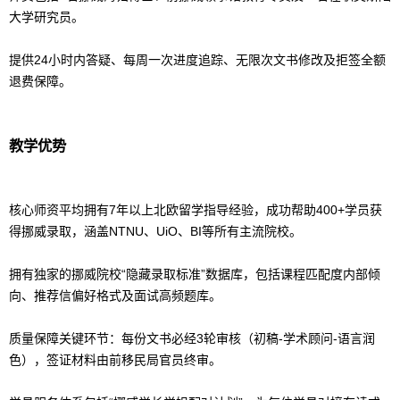
大学研究员。
提供24小时内答疑、每周一次进度追踪、无限次文书修改及拒签全额
退费保障。
教学优势
核心师资平均拥有7年以上北欧
留学
指导经验，成功帮助400+学员获
得挪威录取，涵盖NTNU、UiO、BI等所有主流院校。
拥有独家的挪威院校“隐藏录取标准”
数据库
，包括课程匹配度内部倾
向、推荐信偏好格式及面试高频题库。
质量保障关键环节：每份文书必经3轮审核（初稿-学术顾问-语言润
色），签证材料由前移民局官员终审。