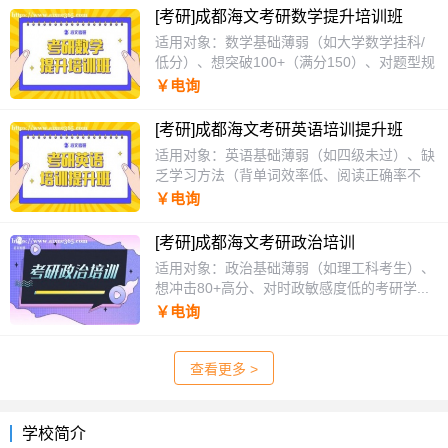
[考研]成都海文考研数学提升培训班
适用对象：数学基础薄弱（如大学数学挂科/
低分）、想突破100+（满分150）、对题型规
律把...
￥电询
[考研]成都海文考研英语培训提升班
适用对象：英语基础薄弱（如四级未过）、缺
乏学习方法（背单词效率低、阅读正确率不
足...
￥电询
[考研]成都海文考研政治培训
适用对象：政治基础薄弱（如理工科考生）、
想冲击80+高分、对时政敏感度低的考研学...
￥电询
查看更多 >
学校简介