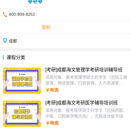
400-909-8252
复制
成都
课程分类
[考研]成都海文管理学考研培训辅导班
适用对象：报考管理学硕士的学生（包括工商
管理、物流管理、行政管理、人力资源管...
￥电询
[考研]成都海文考研医学辅导培训班
适用对象：报考医学硕士的学生（包括西医、
中医、口腔医学等方向），尤其适合医学综
合...
￥电询