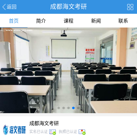
成都海文考研
返回
首页
简介
课程
新闻
联系
报名
成都海文考研
实名已认证
执照已认证