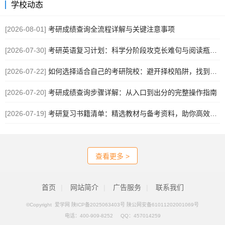
学校动态
[2026-08-01]
考研成绩查询全流程详解与关键注意事项
[2026-07-30]
考研英语复习计划：科学分阶段攻克长难句与阅读瓶颈，实现高效提分
[2026-07-22]
如何选择适合自己的考研院校：避开择校陷阱，找到匹配你实力与目标的理想学府
[2026-07-20]
考研成绩查询步骤详解：从入口到出分的完整操作指南
[2026-07-19]
考研复习书籍清单：精选教材与备考资料，助你高效规划复习路径
查看更多 >
首页
|
网站简介
|
广告服务
|
联系我们
©Copyright 爱学网
陕ICP备2025063403号 陕公网安备61011202001069号
电话：
400-909-8252
QQ：
457014259