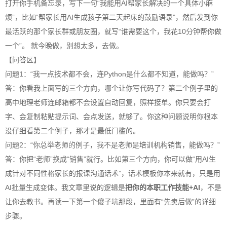
打开你手机备忘录，写下一句“我能用
AI
帮家长解决的一个具体小麻
烦”，比如“帮家长用
AI
生成孩子第二天起床的鼓励语录”，然后发到你
最活跃的那个家长群或朋友圈，就写“谁需要这个，我花10分钟帮你做
一个”。 就今晚做，别想太多，去做。
【问答区】
问题1：“我一点技术都不会，连Python是什么都不知道，能做吗？”
答：你看我上面写的三个方向，哪个让你写代码了？第二个例子里的
高中地理老师连邮箱都不会设置自动回复，照样接单。你只要会打
字、会复制粘贴提示词、会点发送，就够了。你这种问题说明你根本
没仔细看第二个例子，那才是最低门槛的。
问题2：“你总举老师的例子，我不是老师是培训机构销售，能做吗？”
答：你把“老师”换成“销售”就行。比如第三个方向，你可以做“用
AI
生
成针对不同性格家长的报课沟通话术”，话术模板你本来就有，只是用
AI
批量生成变体。我文章里说的逻辑是
把你的本职工作技能+
AI
，不是
让你去教书。再读一下第一个傻子坑那段，里面有“先卖后做”的详细
步骤。