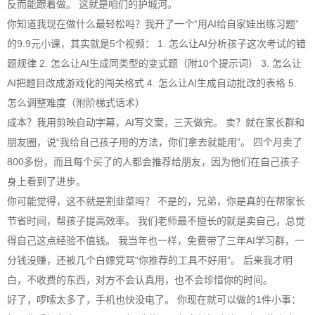
反而能跟着做。 这就是咱们的护城河。
你知道我现在做什么最轻松吗？我开了一个“用
AI
给自家娃出练习题”
的9.9元小课，其实就是5个视频： 1. 怎么让
AI
分析孩子这次考试的错
题规律 2. 怎么让
AI
生成同类型的变式题（附10个提示词） 3. 怎么让
AI
把题目改成游戏化的闯关格式 4. 怎么让
AI
生成自动批改的表格 5.
怎么调整难度（附阶梯式话术）
成本？我用剪映自动字幕，
AI
写文案，三天做完。 卖？就在家长群和
朋友圈，说“我给自己孩子用的方法，你们拿去就能用”。 四个月卖了
800多份，而且每个买了的人都会推荐给朋友，因为他们在自己孩子
身上看到了进步。
你可能觉得，这不就是割韭菜吗？ 不是的，兄弟，你是真的在帮家长
节省时间，帮孩子提高效率。 我们老师最不擅长的就是卖自己，总觉
得自己这点经验不值钱。 我当年也一样，免费带了三年
AI
学习群，一
分钱没赚，还被几个白嫖党骂“你推荐的工具不好用”。 后来我才明
白，不收费的东西，对方不会认真用，也不会珍惜你的时间。
好了，啰嗦太多了，手机也快没电了。 你现在就可以做的1件小事：