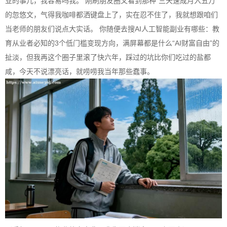
业的事儿，我容易吗我。 刚刷朋友圈又看到那种“三天速成月入五万”
的忽悠文，气得我咖啡都洒键盘上了，实在忍不住了，我就想跟咱们
当老师的朋友们说点大实话。 你随便去搜
AI
人工智能副业有哪些：教
育从业者必知的3个低门槛变现方向，满屏幕都是什么“
AI
财富自由”的
扯淡，但我再这个圈子里滚了快六年，踩过的坑比你们吃过的盐都
咸，今天不说漂亮话，就唠唠我当年那些蠢事。