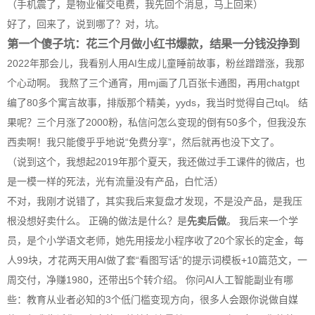
（手机震了，是物业催交电费，我先回个消息，马上回来）
好了，回来了，说到哪了？对，坑。
第一个傻子坑：花三个月做小红书爆款，结果一分钱没挣到
2022年那会儿，我看别人用
AI
生成儿童睡前故事，粉丝蹭蹭涨，我那
个心动啊。 我熬了三个通宵，用mj画了几百张卡通图，再用chatgpt
编了80多个寓言故事，排版那个精美，yyds，我当时觉得自己tql。 结
果呢？三个月涨了2000粉，私信问怎么变现的倒有50多个，但我没东
西卖啊！我只能傻乎乎地说“免费分享”，然后就再也没下文了。
（说到这个，我想起2019年那个夏天，我还做过手工课件的微店，也
是一模一样的死法，光有流量没有产品，白忙活）
不对，我刚才说错了，其实我后来复盘才发现，不是没产品，是我压
根没想好卖什么。 正确的做法是什么？是
先卖后做
。 我后来一个学
员，是个小学语文老师，她先用接龙小程序收了20个家长的定金，每
人99块，才花两天用
AI
做了套“看图写话”的提示词模板+10篇范文，一
周交付，净赚1980，还带出5个转介绍。 你问
AI
人工智能副业有哪
些：教育从业者必知的3个低门槛变现方向，很多人会跟你说做自媒