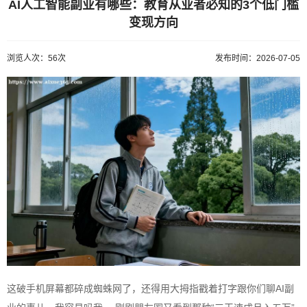
AI人工智能副业有哪些：教育从业者必知的3个低门槛
变现方向
浏览人次：56次
发布时间：2026-07-05
这破手机屏幕都碎成蜘蛛网了，还得用大拇指戳着打字跟你们聊
AI
副