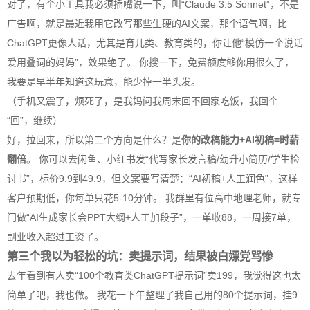
对了，有个小工具我必须插嘴说一下，叫“Claude 3.5 Sonnet”，不是
广告啊，就是最近我用它改写那些生硬的
AI
文案，那个语气啊，比
ChatGPT更像人话，尤其是育儿类、教育类的，你让他“模仿一个说话
爱用叠词的妈妈”，效果绝了。 你搜一下，免费额度够你用很久了，
我要是早半年知道这玩意，能少掉一半头发。
（手机又震了，烦死了，是我妈问我周末回不回家吃饭，我回个
“回”，继续）
好，拉回来，所以第二个方向是什么？是
你的改稿能力+
AI
初稿=时薪
翻倍
。 你可以去闲鱼、小红书发“代写家长发言稿/幼升小简历/学生检
讨书”，标价9.9到49.9，但文案要写清楚：“
AI
初稿+人工润色”，这样
客户预期低，你每单只花5-10分钟。 我群里有位高中地理老师，就专
门做“
AI
生成家长会PPT大纲+人工加段子”，一单收88，一周接7单，
副业收入超过工资了。
第三个我以为轻松的坑：卖提示词，结果被白嫖党骂惨
去年看到有人卖“100个教育类ChatGPT提示词”卖199，我觉得这也太
简单了吧，我也做。 我花一下午整理了我自己用的80个提示词，挂9