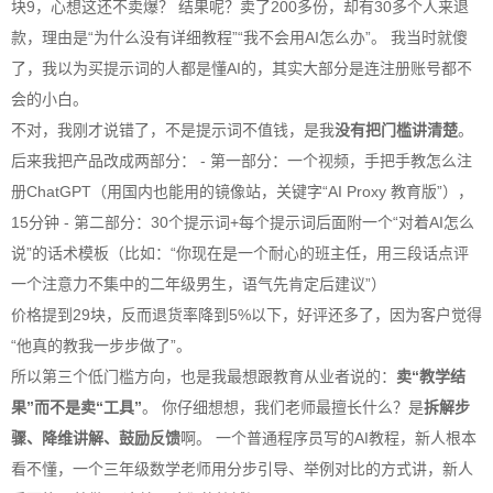
块9，心想这还不卖爆？ 结果呢？卖了200多份，却有30多个人来退
款，理由是“为什么没有详细教程”“我不会用
AI
怎么办”。 我当时就傻
了，我以为买提示词的人都是懂
AI
的，其实大部分是连注册账号都不
会的小白。
不对，我刚才说错了，不是提示词不值钱，是我
没有把门槛讲清楚
。
后来我把产品改成两部分： - 第一部分：一个视频，手把手教怎么注
册ChatGPT（用国内也能用的镜像站，关键字“
AI
Proxy 教育版”），
15分钟 - 第二部分：30个提示词+每个提示词后面附一个“对着
AI
怎么
说”的话术模板（比如：“你现在是一个耐心的班主任，用三段话点评
一个注意力不集中的二年级男生，语气先肯定后建议”）
价格提到29块，反而退货率降到5%以下，好评还多了，因为客户觉得
“他真的教我一步步做了”。
所以第三个低门槛方向，也是我最想跟教育从业者说的：
卖“教学结
果”而不是卖“工具”
。 你仔细想想，我们老师最擅长什么？是
拆解步
骤、降维讲解、鼓励反馈
啊。 一个普通程序员写的
AI
教程，新人根本
看不懂，一个三年级数学老师用分步引导、举例对比的方式讲，新人