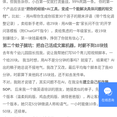
体，但我告诉你，小白第一仗就打流量战，99%死路一条。 你的第一
个产品应该是
“把你的经验+
AI
工具，变成一个能解决具体问题的轻交
付”
，比如： - 用
AI
帮你生成你班里30个孩子的期末评语（带个性化调
整记录），卖给新手老师，收29块 - 用
AI
做一套“家长问不住”的开学
问答模板（附ChatGPT指令），卖给焦虑的一年级家长，收19块
别嫌钱少，第一块钱最难挣，挣到了你就有信心了。
第二个蚊子腿坑：把自己活成文案机器，时薪不到10块钱
去年有个幼儿园园长找我，说让我帮她们写50个育儿短视频脚本，一
个给20块。 我当时想，用
AI
不是分分钟的事吗？就接了。 结果呢？
AI
出的稿子她总说不接地气，我改了又改，最后平均每个脚本花了我40
分钟，时薪算下来他妈才15块钱，还不如去发传单。
不对，我刚才说错了，其实问题不在
AI
，在我没有
建立自己的改稿
SOP
。 后来我一个做英语培训的朋友，她接类似的单子，先让
AI
出三
个版本（温柔妈妈版、鸡血虎妈版、搞怪爸爸版），再让客户打勾选
在线咨询
一个版本，她只花5分钟微调人称和语气，一小时能做10条，一条收
50块，还续单。