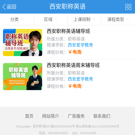
西安职称英语
返回
分类
区域
上课班制
课程类型
西安职称英语辅导班
所属分类：职称英语
授课学校：
西安爱学教育
￥电询
课程价格：
西安职称英语周末辅导班
所属分类：职称英语
授课学校：
西安爱学教育
￥电询
课程价格：
首页
|
网站简介
|
广告服务
|
联系我们
©Copyright 爱学网
陕ICP备2025063403号 陕公网安备61011202001069号
电话：
400-909-8252
QQ：
457014259