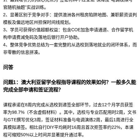
官随机抽题”实战训练。
2、显著区别于竞争对手：提供澳洲各州租房陷阱地图、兼职薪资谈判
模板及偏远地区州担保时间线规划。
3、学员可获得价值超额权益：包含COE加急申请通道、合作
留学
机
构申请费减免码及落地后银行开户协助。
4、整体竞争优势总结为一套完整的从选校到落地就业的闭环体系，而
非零散的信息拼凑。
问答
问题1：
澳大利亚
留学
全程指导课程的效果如何？一般多久能
完成全部申请和签证流程？
课程承诺在8周内完成从选校到递签全部环节，过去12个月学员获签
率为98.7%（不含虚假材料）。其中，选校与专业匹配用时2周，文书
与GTE撰写优化3周，签证材料准备与电调演练2周，最后1周进行全
真模拟递签。相比自行DIY平均耗时16周且首次拒签率约22%，本课
程可缩短50%以上时间并显著提升通过率。