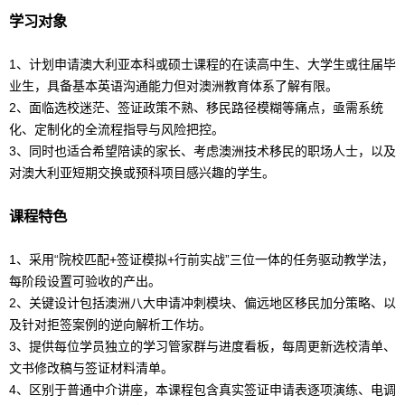
学习对象
1、计划申请澳大利亚本科或硕士课程的在读高中生、大学生或往届毕
业生，具备基本英语沟通能力但对澳洲教育体系了解有限。
2、面临选校迷茫、签证政策不熟、移民路径模糊等痛点，亟需系统
化、定制化的全流程指导与风险把控。
3、同时也适合希望陪读的家长、考虑澳洲技术移民的职场人士，以及
对澳大利亚短期交换或预科项目感兴趣的学生。
课程特色
1、采用“院校匹配+签证模拟+行前实战”三位一体的任务驱动教学法，
每阶段设置可验收的产出。
2、关键设计包括澳洲八大申请冲刺模块、偏远地区移民加分策略、以
及针对拒签案例的逆向解析工作坊。
3、提供每位学员独立的学习管家群与进度看板，每周更新选校清单、
文书修改稿与签证材料清单。
4、区别于普通中介讲座，本课程包含真实签证申请表逐项演练、电调