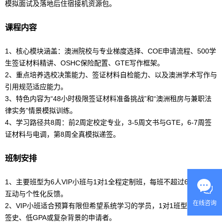
模拟面试及落地后住宿接机资源包。
课程内容
1、核心模块涵盖：澳洲院校与专业梯度选择、COE申请流程、500学
生签证材料精讲、OSHC保险配置、GTE写作框架。
2、重点培养选校决策能力、签证材料自检能力、以及澳洲学术写作与
引用规范适应能力。
3、特色内容为“48小时极限签证材料准备挑战”和“澳洲租房与兼职法
律实务”情景模拟训练。
4、学习路径共8周：前2周定校定专业，3-5周文书与GTE，6-7周签
证材料与电调，第8周全真模拟递签。
班制安排
1、主要班型为6人VIP小班与1对1全程定制班，每班不超过6人以保障
互动与个性化反馈。
在线咨询
2、VIP小班适合预算有限但希望系统学习的学员，1对1班型适合有拒
签史、低GPA或复杂背景的申请者。