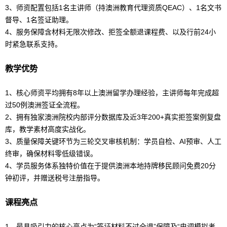
3、师资配置包括1名主讲师（持澳洲教育代理资质QEAC）、1名文书
督导、1名签证助理。
4、服务保障含材料无限次修改、拒签全额退课程费、以及行前24小
时紧急联系支持。
教学优势
1、核心师资平均拥有8年以上澳洲
留学
办理经验，主讲师每年完成超
过50例澳洲签证全流程。
2、拥有独家澳洲院校内部评分
数据库
及近3年200+真实拒签案例复盘
库，教学素材高度实战化。
3、质量保障关键环节为三轮交叉审核机制：学员自检、AI预审、人工
终审，确保材料零低级错误。
4、学员服务体系独特价值在于提供澳洲本地持牌移民顾问免费20分
钟初评，并赠送税号注册指导。
课程亮点
1、最具吸引力的核心亮点为“签证材料不过全退”保障及“电调模拟考