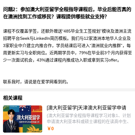
问题2：参加
澳大利亚
留学
全程指导课程后，毕业后能否真的
在澳洲找到工作或移民？课程提供哪些就业支持？
课程不仅覆盖学签，还额外赠送“485毕业生工签规划”模块及澳洲主流
招聘平台Seek与LinkedIn简历模板。我们与12家澳洲本地华人企业及
3家职业中介建立内推合作，学员结课后可进入“澳洲就业内推群”，每
周更新实习与全职岗位。近两期学员中，79%在毕业前3个月内获得至
少一次面试机会，43%通过课程内推成功入职或拿到实习offer。
联系我时，请说是在爱学网看到的。
相关课程
[澳大利亚留学]天津澳大利亚留学申请
服务机构
{澳大利亚留学全程指导课程学习对象1、计划
申请澳大利亚本科或硕士课程的在读高中生、
大学生或往届毕业生，具备基本英语沟通能力
￥0
但对澳洲教育体系了解有限。2、面临选校迷