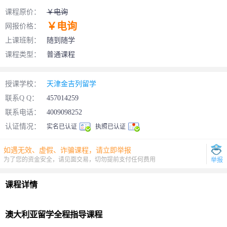
课程原价：
￥电询
￥电询
网报价格：
上课班制：
随到随学
课程类型：
普通课程
授课学校：
天津金吉列留学
联系Q Q：
457014259
联系电话：
4009098252
认证情况：
实名已认证
执照已认证
如遇无效、虚假、诈骗课程，请立即举报
为了您的资金安全，请见面交易，切勿提前支付任何费用
举报
课程详情
澳大利亚
留学
全程指导课程