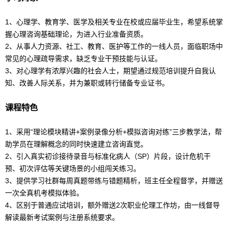
1、心理学、教育学、医学及相关专业在校或应届毕业生，希望系统掌
握心理咨询基础理论，为进入行业准备资质。
2、从事人力资源、社工、教育、医护等工作的一线人员，面临职场中
常见的心理疏导需求，缺乏专业干预技能与认证。
3、对心理学有浓厚兴趣的社会人士，期望通过规范培训提升自我认
知、改善人际关系，并为兼职或转行储备专业证书。
课程特色
1、采用“理论模块精讲+案例录像分析+模拟咨询对练”三步教学法，帮
助学员在理解概念的同时快速建立咨询直觉。
2、引入真实初诊接待录音与标准化病人（SP）片段，设计危机干
预、初次评估等关键场景的小组闯关练习。
3、提供学习社群每周真题带练与错题精析，班主任全程督学，并赠送
一次全真机考模拟体验。
4、区别于普通应试培训，额外赠送2次职业伦理工作坊，由一线督导
解读最新考试案例与注册系统要求。