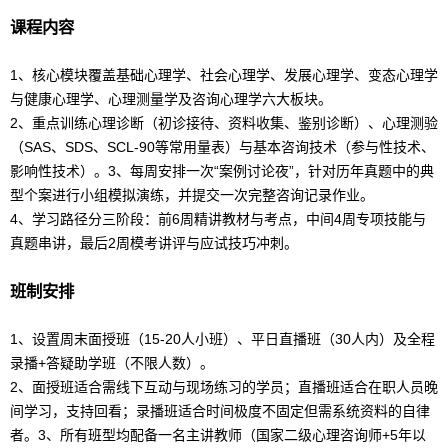
课程内容
1、核心模块覆盖基础心理学、社会心理学、发展心理学、变态心理学
与健康心理学、心理测量学及咨询心理学六大板块。
2、重点训练心理诊断（初诊接待、资料收集、鉴别诊断）、心理测验
（SAS、SDS、SCL-90等常用量表）与基本咨询技术（参与性技术、
影响性技术）。3、每周安排一次“案例讨论夜”，针对历年真题中的典
型个案进行小组模拟演练，并提交一次完整咨询记录作业。
4、学习路径分三阶段：前6周精讲教材与考点，中间4周专项技能与
真题串讲，最后2周模考讲评与应试技巧冲刺。
班制安排
1、设置周末面授班（15-20人小班）、平日直播班（30人内）及全程
录播+答疑助学班（不限人数）。
2、面授班适合需线下互动与现场练习的学员；直播班适合在职人员晚
间学习，支持回看；录播班适合时间极度不固定但需系统资料的自律
者。3、所有班型均配备一名主讲教师（国家二级
心理咨询师
+5年以