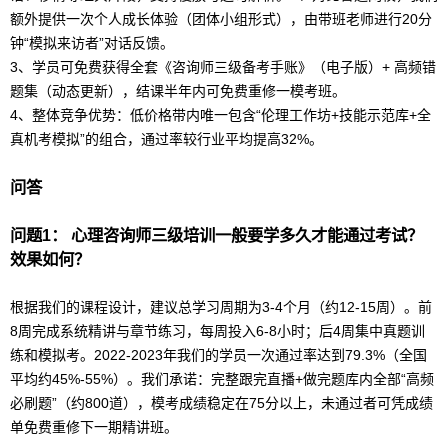
额外提供一次个人成长体验（团体小组形式），由带班老师进行20分
钟“模拟来访者”对话反馈。
3、学员可免费获得全套《咨询师三级备考手账》（电子版）+ 高频错
题集（动态更新），结课半年内可免费重修一模考班。
4、整体竞争优势：低价格带内唯一包含“伦理工作坊+技能示范库+全
真机考模拟”的组合，通过率较行业平均提高32%。
问答
问题1：
心理咨询师
三级培训一般要学多久才能通过考试？
效果如何？
根据我们的课程设计，建议总学习周期为3-4个月（约12-15周）。前
8周完成系统精讲与章节练习，每周投入6-8小时；后4周集中真题训
练和模拟考。2022-2023年我们的学员一次通过率达到79.3%（全国
平均约45%-55%）。我们承诺：完整跟完直播+做完题库内全部“高频
必刷题”（约800道），模考成绩稳定在75分以上，未通过者可凭成绩
单免费重修下一期精讲班。