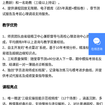
上教龄）和一名助教（三级以上持证）。
4、提供课程回放无限期、电子题库（近5年真题+模拟卷）、章节测
试报告及考前心理调适支持服务。
教学优势
1、师资团队由省级精卫中心兼职督导与高校心理咨询中心资深教师组
成，平均拥有8年以上咨询与教学双重经验。
2、自主开发的“考点雷达”系统，基于10年考频分析，精准标注高频、
在线咨询
易错及超纲边缘知识点。
3、三轮质量保障：随堂章节测≥80分进入下一章、期中模拟考排名反
馈、结课前一对一薄弱点诊断报告。
4、独创“学员咨询师成长档案”，记录每次练习与模考进步曲线，并提
供考试代报名及成绩复查指导服务。
课程亮点
1、唯一赠送“三级实操技能示范视频库”（12个场景），涵盖沉默、多
话、移情等经典片段，支持慢放与逐句解析。2、对比普通网校，我们