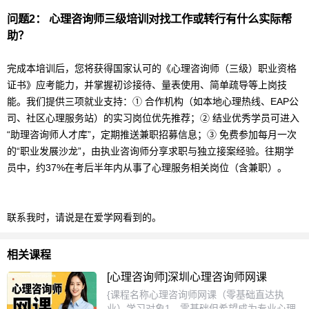
问题2：
心理咨询师
三级培训对找工作或转行有什么实际帮
助？
完成本培训后，您将获得国家认可的《
心理咨询师
（三级）职业资格
证书》应考能力，并掌握初诊接待、量表使用、简单疏导等上岗技
能。我们提供三项就业支持：① 合作机构（如本地心理热线、E
AP
公
司、社区心理服务站）的实习岗位优先推荐；② 结业优秀学员可进入
“助理咨询师人才库”，定期推送兼职招募信息；③ 免费参加每月一次
的“职业发展沙龙”，由执业咨询师分享求职与独立接案经验。往期学
员中，约37%在考后半年内从事了心理服务相关岗位（含兼职）。
联系我时，请说是在爱学网看到的。
相关课程
[心理咨询师]深圳心理咨询师网课
{课程名称心理咨询师网课（零基础直达执
业）学习对象1、零基础但希望成为专业心理