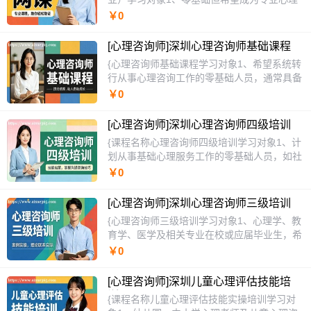
咨询师的职场人或在校大学生，缺乏系统心理
￥0
学知识体系。2、面临职业转型或希望通过副
业获得收入，但担心学习周期长、考试难度
[心理咨询师]深圳心理咨询师基础课程
大、缺乏实践机会。3、HR、教师、医护、社
{心理咨询师基础课程学习对象1、希望系统转
区工作者等需高频应用沟通与疏导技能的岗位
行从事心理咨询工作的零基础人员，通常具备
人员，需快速掌握实用咨询技巧。课程特色
大专以上学历但无心理学背景。2、面临职业
￥0
1、采用“模块化阶梯+案例锚点”教学法，每章
发展瓶颈，需要获得国家认可的心理咨询基础
用真实咨询片段引入，知识点随案例展开，降
证书以满足从业门槛要求。3、教育工作者、
低入门门槛。2、独创“咨询流沙盘”互动设
[心理咨询师]深圳心理咨询师四级培训
HR、医护人员等需将心理学技能应用于本职
计，学员在线模拟从接诊到结案的全流程，系
{课程名称心理咨询师四级培训学习对象1、计
工作的职场人士，以及关注心理健康的普通大
统实时反馈关键决策点优劣。3、配备专属班
划从事基础心理服务工作的零基础人员，如社
众。课程特色1、采用"理论精讲+案例拆解+模
主任+学习社群，每周组织模拟对练与真题解
区工作者、HR、教育机构辅导员，缺乏系统
￥0
拟咨询"三阶段递进式教学，每章配备真实咨
析，提供3次一对一作业精批，直击学员薄弱
心理学知识。2、希望获得专业入门资格以应
询录音分析。2、课程设计对标《心理咨询师
环节。4、相比同类课程，额外赠送12个经典
对职场沟通、员工关怀或家庭关系困扰，急需
国家职业标准》，覆盖考试大纲全部10个核心
[心理咨询师]深圳心理咨询师三级培训
长程案例拆解库，且承诺第一年未通过考试可
可操作的倾与疏导技能。3、社工、护理、幼
章节并额外增加伦理专题。3、提供24小时内
{心理咨询师三级培训学习对象1、心理学、教
免费重修核心模块。课程内容1、核心模块包
教等相关从业者，需补充心理服务规范与伦理
答疑的专属学习社群与每月2次直播督导，学
育学、医学及相关专业在校或应届毕业生，希
括：基础心理学、发展心理学、社会心理学、
基础，提升岗位胜任力。课程特色1、采用“案
员可提交个人案例分析。4、区别于市面纯考
望系统掌握心理咨询基础理论，为进入行业准
测量心理学、变态与健康心理学、咨询理论与
￥0
例驱动+角色模拟”教学法，每模块配套真实咨
证班，独创"基础理论+流派入门+初始访谈演
备资质。2、从事人力资源、社工、教育、医
技术。2、重点培养：心理评估与诊断能力、
询片段分析，降低理论学习门槛。2、设计“逐
练"闭环，结业即能完成首次接待。课程内容
护等工作的一线人员，面临职场中常见的心理
主流流派（CBT/人本/精分）初阶技术、危机
级闯关”实训系统，从倾训练到简易危机识
[心理咨询师]深圳儿童心理评估技能培
1、核心模块包括基础心理学、发展心理学、
疏导需求，缺乏专业干预技能与认证。3、对
干预与转介实操。3、特色内容：每周1次“热
别，分阶段达成能力里程碑。3、提供标准化
训
{课程名称儿童心理评估技能实操培训学习对
社会心理学、变态心理学、心理测量与咨询伦
心理学有浓厚兴趣的社会人士，期望通过规范
线模拟”实战训练，由资深督导师实时点评；
学员手册、伦理守则口袋书及24小时内答疑通