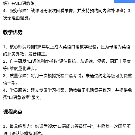
级）+AI口语教练。
4、服务保障：缺课可无限次回看录像，并支持预约同内容补课班；3
次无理由退费。
教学优势
1、核心师资均拥有5年以上成人
英语口语
教学经验，且为母语为英语
的北美外教，发音纯正。
2、自主研发“口语流利度指数”评估系统，从语速、停顿、词汇丰富度
等6维度量化进步。
3、质量保障：每月一次模拟
托福
口语考试，未通过约定等级可免费重
读一期。
4、学员服务：建立专属学习档案，助教每周电话督导练习，并提供免
费“口语急诊室”服务。
课程亮点
1、最具吸引力：结课后颁发“口语能力等级证书”，并附赠一次国际
英
语口语
认证模拟测试。