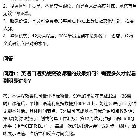
2、显著区别于竞品：不是软件跟读，而是真人高强度对练；承诺首月
无效全额退款。
3、超额价值：学员可免费参加每月线下/线上英语社交俱乐部，拓展
人脉。
4、整体优势：42天课程后，90%学员达到在境外餐厅、酒店、购物
全英语独立应对的水平。
问答
问题1：
英语口语
实战突破课程的效果如何？需要多久才能看
到明显进步？
答：本课程效果以可量化指标衡量：90%的学员在完成12周（36课
时）课程后，平均口语流利度指数提升65%以上，能连续进行3-5分钟
无脚本对话。具体时间节点：第4周可完成基本自我介绍和点餐对话；
第8周能讨论旅行计划或简单工作汇报；第12周达到
雅思
口语5.5-6分
水平（相当CEFR B1+）。每周一次的1v1测评会生成进步曲线图，清
晰展示语速、准确性和反应时间变化。