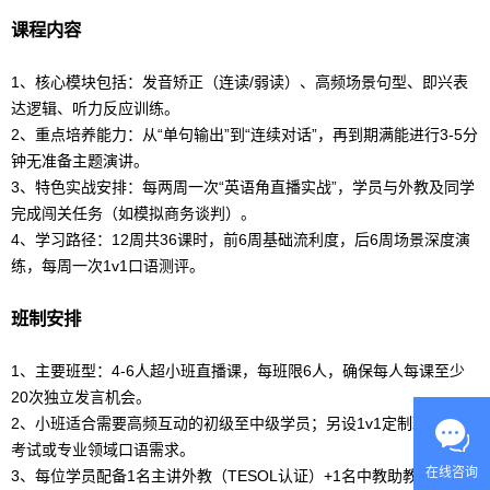
课程内容
1、核心模块包括：发音矫正（连读/弱读）、高频场景句型、即兴表
达逻辑、听力反应训练。
2、重点培养能力：从“单句输出”到“连续对话”，再到期满能进行3-5分
钟无准备主题
演讲
。
3、特色实战安排：每两周一次“英语角直播实战”，学员与外教及同学
完成闯关任务（如模拟商务谈判）。
4、学习路径：12周共36课时，前6周基础流利度，后6周场景深度演
练，每周一次1v1口语测评。
班制安排
1、主要班型：4-6人超小班直播课，每班限6人，确保每人每课至少
20次独立发言机会。
2、小班适合需要高频互动的初级至中级学员；另设1v1定制班，针对
考试或专业领域口语需求。
在线咨询
3、每位学员配备1名主讲外教（TESOL认证）+1名中教助教（专业八