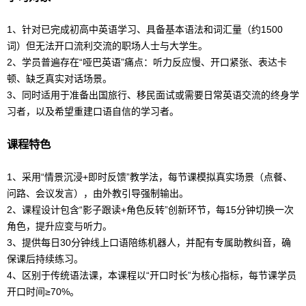
1、针对已完成初高中英语学习、具备基本语法和词汇量（约1500
词）但无法开口流利交流的职场人士与大学生。
2、学员普遍存在“哑巴英语”痛点：听力反应慢、开口紧张、表达卡
顿、缺乏真实对话场景。
3、同时适用于准备出国旅行、移民面试或需要日常英语交流的终身学
习者，以及希望重建口语自信的学习者。
课程特色
1、采用“情景沉浸+即时反馈”教学法，每节课模拟真实场景（点餐、
问路、会议发言），由外教引导强制输出。
2、课程设计包含“影子跟读+角色反转”创新环节，每15分钟切换一次
角色，提升应变与听力。
3、提供每日30分钟线上口语陪练机器人，并配有专属助教纠音，确
保课后持续练习。
4、区别于传统语法课，本课程以“开口时长”为核心指标，每节课学员
开口时间≥70%。