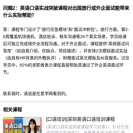
问题2：
英语口语
实战突破课程对出国旅行或外企面试能带来
什么实际帮助？
答：课程专门设计了“旅行应急模块”和“面试冲刺包”。旅行方面，第2-
6周覆盖机场值机、酒店投诉、租车沟通等26个真实场景，学员结课
后可独立完成境外全流程沟通。对于外企面试，课程提供“高频面试问
答库”（如自我介绍、优缺点、项目描述），并安排2次模拟面试实战
（由具有HR背景的外教执评），附赠面试英文模板及纠音服务。过往
学员中，82%的求职者表示课程直接帮助其通过了外企英语面试环
节。
联系我时，请说是在爱学网看到的。
相关课程
[口语培训]深圳英语口语培训课程
{英语口语实战突破课程学习对象1、针对已完
成初高中英语学习、具备基本语法和词汇量