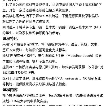
目标学员为国内本科在读或毕业、计划申请德国大学硕士或本科的学
生，具备一定英语或
德语
基础但缺乏系统规划。
学员核心痛点包括不了解
AP
S审核流程、不清楚德国高校录取偏好、
难以制定合理的时间与选校策略。
同时适用于希望转专业申请、艺术类申请或申请应用技术大学（FH）
的学生，以及家长和
留学
顾问作为参考。
课程特色
采用“分阶段任务制”教学，将申请拆解为
AP
S、语言、选校、文书、
签证五大模块，每阶段设置可量化完成标准。
独创“匹配度分析模型”，结合德国模块手册（Modulhandbuch）指导
学生优化课程描述，提升专业录取率。
提供
AP
S审核模拟实战与德式面试训练，每位学员可获得一次外教1对
1模拟审核及反馈报告。
区别于泛
留学
课程，聚焦德国特有的VPD、uni-assist、NC限制专业
等机制，提供独家高校录取数据与避坑指南。
课程内容
核心模块涵盖
AP
S审核全流程、TestAS备考策略、
德语
/英语语言考试
规划、UA及大学网申系统实操。