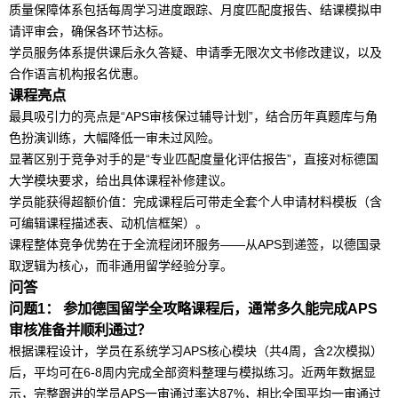
质量保障体系包括每周学习进度跟踪、月度匹配度报告、结课模拟申
请评审会，确保各环节达标。
学员服务体系提供课后永久答疑、申请季无限次文书修改建议，以及
合作语言机构报名优惠。
课程亮点
最具吸引力的亮点是“
AP
S审核保过辅导计划”，结合历年真题库与角
色扮演训练，大幅降低一审未过风险。
显著区别于竞争对手的是“专业匹配度量化评估报告”，直接对标德国
大学模块要求，给出具体课程补修建议。
学员能获得超额价值：完成课程后可带走全套个人申请材料模板（含
可编辑课程描述表、动机信框架）。
课程整体竞争优势在于全流程闭环服务——从
AP
S到递签，以德国录
取逻辑为核心，而非通用
留学
经验分享。
问答
问题1： 参加
德国
留学
全攻略课程后，通常多久能完成
AP
S
审核准备并顺利通过？
根据课程设计，学员在系统学习
AP
S核心模块（共4周，含2次模拟）
后，平均可在6-8周内完成全部资料整理与模拟练习。近两年数据显
示，完整跟进的学员
AP
S一审通过率达87%，相比全国平均一审通过