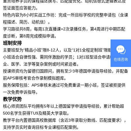
重点培养学员的课程描述撰写、匹配度优化、动机信德式逻辑表达及
签证面签应答能力。
特色内容为8小时实战工作坊：完成一所目标学校的完整申请包（含课
程描述、简历、动机信）。
学习路径共8周，每周1次直播课+2次录播任务，第4周进行中期匹配
度诊断，第8周完成模拟申请。
班制安排
主要班型为“精品小班”限8-12人，以及“1对1全程定制班”限额招生。
小班适合自律性强、需同伴激励的学员；1对1班型适合申请NC受限专
在线咨询
业、医学、法学等复杂案例或时间紧迫者。
授课师资均为留德归国顾问，拥有至少3年德国申请指导经验，并配备
前
AP
S审核考官合作录制模拟题库。
服务保障包括：
AP
S审核未通过可免费重读一期小班，签证被拒提供
一次免费申诉指导。
教学优势
核心师资团队平均拥有5年以上
德国
留学
申请指导经验，累计帮助超
500名学生获得TU9及精英大学录取。
教学平台内置德国高校
数据库
（含近3年录取分数线、匹配度要求），
支持学员实时查询目标专业课程匹配案例。