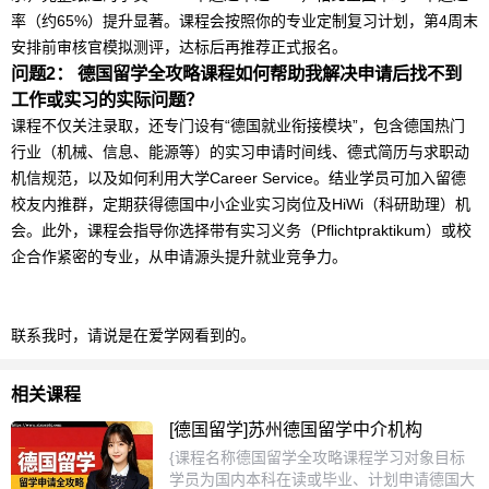
率（约65%）提升显著。课程会按照你的专业定制复习计划，第4周末
安排前审核官模拟测评，达标后再推荐正式报名。
问题2：
德国
留学
全攻略课程如何帮助我解决申请后找不到
工作或实习的实际问题？
课程不仅关注录取，还专门设有“德国就业衔接模块”，包含德国热门
行业（机械、信息、能源等）的实习申请时间线、德式简历与求职动
机信规范，以及如何利用大学Career Service。结业学员可加入留德
校友内推群，定期获得德国中小企业实习岗位及HiWi（科研助理）机
会。此外，课程会指导你选择带有实习义务（Pflichtpraktikum）或校
企合作紧密的专业，从申请源头提升就业竞争力。
联系我时，请说是在爱学网看到的。
相关课程
[德国留学]苏州德国留学中介机构
{课程名称德国留学全攻略课程学习对象目标
学员为国内本科在读或毕业、计划申请德国大