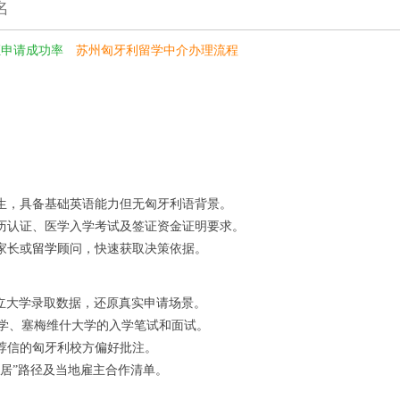
名
证申请成功率
苏州匈牙利留学中介办理流程
生，具备基础英语能力但无匈牙利语背景。
历认证、医学入学考试及签证资金证明要求。
家长或
留学
顾问，快速获取决策依据。
公立大学录取数据，还原真实申请场景。
大学、塞梅维什大学的入学笔试和面试。
荐信的匈牙利校方偏好批注。
居”路径及当地雇主合作清单。