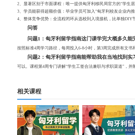
2、显著区别于市面课程：唯一提供匈牙利移民局官方的“学生居
3、学员能获得超额价值：毕业学员可加入“匈牙利校友企业内
4、整体竞争优势：全流程闭环从选校到入境接机，比单独DIY节
问答
问题1：匈牙利
留学
指南这门课学完大概多久能
按照标准4周学习路径，每周投入6-8小时，第3周完成所有文
问题2：匈牙利
留学
指南能帮助我在当地找到实
可以。课程第4周专门讲解“学生工签合法兼职与求职渠道”，
相关课程