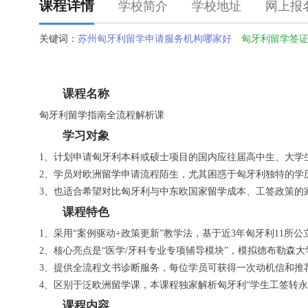
课程详情
学校简介
学校地址
网上报
关键词：
苏州匈牙利留学申请服务机构哪家好
匈牙利留学签
课程名称
匈牙利
留学
指南全流程解析课
学习对象
1、计划申请匈牙利本科或硕士项目的国内应往届高中生、大学
2、学员对欧洲
留学
申请流程陌生，尤其困惑于匈牙利独特的学
3、也适合希望对比匈牙利与中东欧国家
留学
成本、工签政策的
课程特色
1、采用“案例驱动+政策更新”教学法，基于近3年匈牙利11所
2、核心亮点是“医学/牙科专业专项辅导模块”，模拟德布勒森
3、提供全流程文书诊断服务，每位学员可获得一次动机信和推
4、区别于泛欧洲
留学
课，本课程独家解析匈牙利“学生工签转永
课程内容