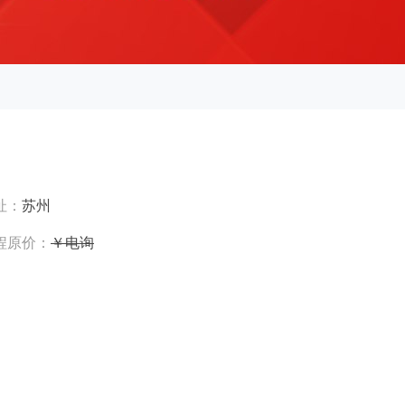
址：
苏州
程原价：
￥电询