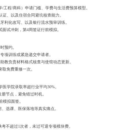
/工程/商科）申请门槛、学费与生活费预算模型。
历公证双认证、以及住宿合同避坑核查能力。
匈牙利化改写、以及银行流水预审训练。
考试面试冲刺，第4周签证行前模拟。
随时预约。
学专项训练或紧急递交申请者。
，助教负责材料格式核查与使馆动态更新。
录取免费重修一次。
学医学院录取率超行业平均30%。
注册节点，避免错过时机。
前模拟面签。
租房、选课、医保落地等真实痛点。
缺考不超过1次者，未过可退专项模块费。