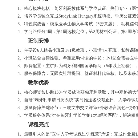
1、核心模块包括：匈牙利高教体系与学位认证、热门专业（医学
2、培养学员独立完成StudyLink Hungary系统填报、学
3、特色实战含：模拟医学生物入学考试（3套真题）、动机信
4、学习路径分4周：第1周选校定位，第2周材料公证，第3周
班制安排
1、主要设6人精品小班及1v1私教班，小班满4人开班，私教课
2、小班适合自律性强、希望互动讨论的学员；1v1适合需要医
3、师资配置：主讲师为匈牙利归国
留学
顾问（5年以上经验）
4、服务保障含：无限次社群提问、签证材料代审核、以及未获
教学优势
1、核心师资曾协助130+学员成功获匈牙利录取，其中塞格德大
2、自研“匈牙利申请日历系统”实时推送各校截止日、入学考试
3、质量保障关键环节：三轮文书交叉评审+外教语言润色+使馆
4、学员服务体系含“在匈牙利学长学姐1对1经验匹配”，解决
课程亮点
1、最吸引人的是“医学入学考试保过训练营”承诺：完成作业且