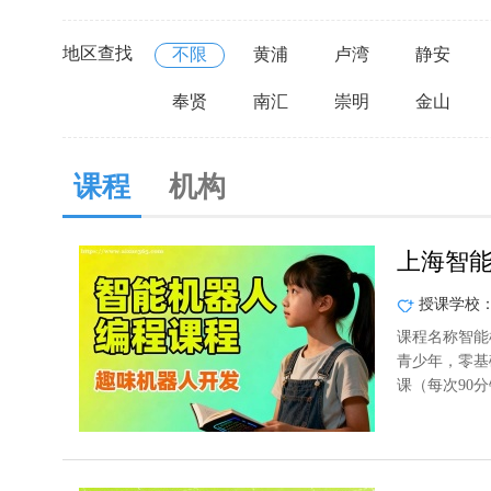
地区查找
不限
黄浦
卢湾
静安
奉贤
南汇
崇明
金山
课程
机构
上海智
授课学校
课程名称智能
青少年，零基
课（每次90