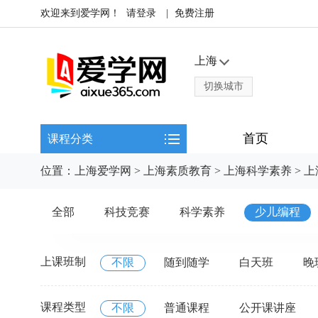
欢迎来到爱学网！
请登录
|
免费注册
上海
切换城市
首页
课程分类
位置：
上海爱学网
>
上海素质教育
>
上海科学素养
>
上
全部
科技竞赛
科学素养
少儿编程
上课班制
不限
随到随学
白天班
晚
课程类型
不限
普通课程
公开课讲座