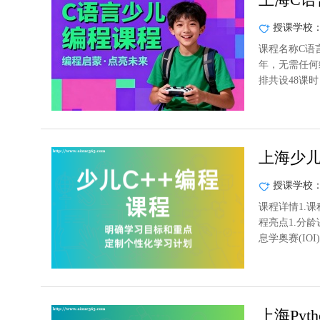
授课学校
课程名称C语
年，无需任何
排共设48课
上海少儿
授课学校
课程详情1.课
程亮点1.分
息学奥赛(IOI
上海Pyt