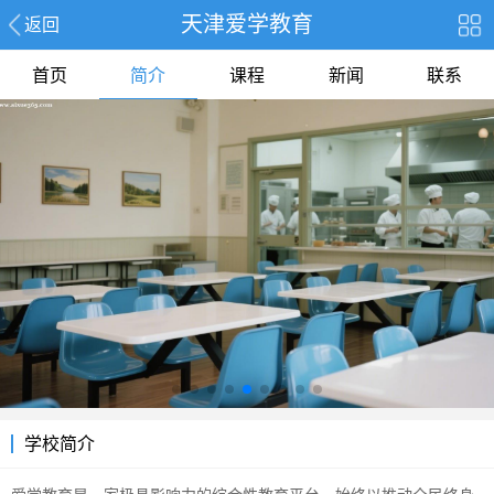
天津爱学教育
返回
首页
简介
课程
新闻
联系
报名
学校简介