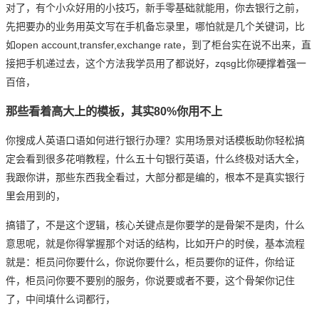
对了，有个小众好用的小技巧，新手零基础就能用，你去银行之前，
先把要办的业务用英文写在手机备忘录里，哪怕就是几个关键词，比
如open account,transfer,exchange rate，到了柜台实在说不出来，直
接把手机递过去，这个方法我学员用了都说好，zqsg比你硬撑着强一
百倍，
那些看着高大上的模板，其实80%你用不上
你搜成人
英语口语
如何进行银行办理？实用场景对话模板助你轻松搞
定会看到很多花哨教程，什么五十句银行英语，什么终极对话大全，
我跟你讲，那些东西我全看过，大部分都是编的，根本不是真实银行
里会用到的，
搞错了，不是这个逻辑，核心关键点是你要学的是骨架不是肉，什么
意思呢，就是你得掌握那个对话的结构，比如开户的时侯，基本流程
就是：柜员问你要什么，你说你要什么，柜员要你的证件，你给证
件，柜员问你要不要别的服务，你说要或者不要，这个骨架你记住
了，中间填什么词都行，