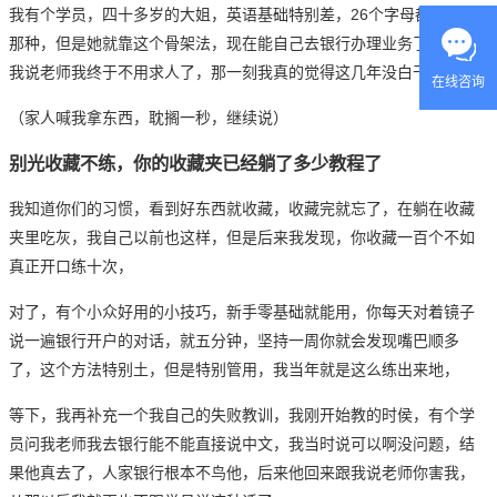
我有个学员，四十多岁的大姐，英语基础特别差，26个字母都认不全
那种，但是她就靠这个骨架法，现在能自己去银行办理业务了，她跟
我说老师我终于不用求人了，那一刻我真的觉得这几年没白干，
在线咨询
（家人喊我拿东西，耽搁一秒，继续说）
别光收藏不练，你的收藏夹已经躺了多少教程了
我知道你们的习惯，看到好东西就收藏，收藏完就忘了，在躺在收藏
夹里吃灰，我自己以前也这样，但是后来我发现，你收藏一百个不如
真正开口练十次，
对了，有个小众好用的小技巧，新手零基础就能用，你每天对着镜子
说一遍银行开户的对话，就五分钟，坚持一周你就会发现嘴巴顺多
了，这个方法特别土，但是特别管用，我当年就是这么练出来地，
等下，我再补充一个我自己的失败教训，我刚开始教的时侯，有个学
员问我老师我去银行能不能直接说中文，我当时说可以啊没问题，结
果他真去了，人家银行根本不鸟他，后来他回来跟我说老师你害我，