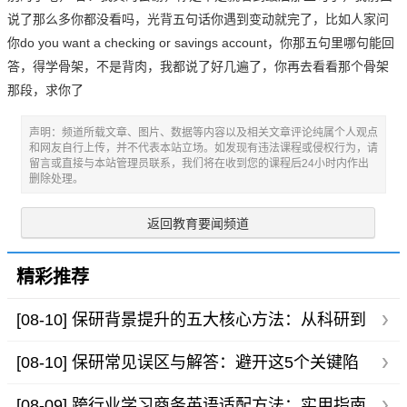
说了那么多你都没看吗，光背五句话你遇到变动就完了，比如人家问
你do you want a checking or savings account，你那五句里哪句能回
答，得学骨架，不是背肉，我都说了好几遍了，你再去看看那个骨架
那段，求你了
声明：频道所载文章、图片、数据等内容以及相关文章评论纯属个人观点
和网友自行上传，并不代表本站立场。如发现有违法课程或侵权行为，请
留言或直接与本站管理员联系，我们将在收到您的课程后24小时内作出
删除处理。
返回教育要闻频道
精彩推荐
[08-10]
保研背景提升的五大核心方法：从科研到
实践，全面提升你的竞争力
[08-10]
保研常见误区与解答：避开这5个关键陷
阱，助你顺利上岸
[08-09]
跨行业学习商务英语适配方法：实用指南