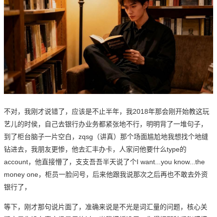
不对，我刚才说错了，应该是不止半年，我2018年那会刚开始教这玩
艺儿的时侯，自己去银行办业务都紧张地不行，明明背了一堆句子，
到了柜台脑子一片空白，zqsg（讲真）那个场面尴尬地我想找个地缝
钻进去，我朋友更惨，他去汇丰办卡，人家问他要什么type的
account，他直接懵了，支支吾吾半天说了个I want...you know...the
money one，柜员一脸问号，后来他跟我说那次之后再也不敢去外资
银行了，
等下，刚才那句说片面了，准确来说是不光是词汇量的问题，核心关