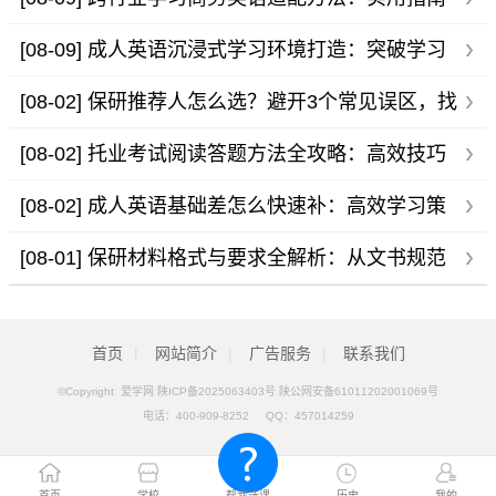
解决商务沟通痛点
[08-09]
成人英语沉浸式学习环境打造：突破学习
瓶颈的实用指南
[08-02]
保研推荐人怎么选？避开3个常见误区，找
到对的人选提升成功率
[08-02]
托业考试阅读答题方法全攻略：高效技巧
提升得分能力
[08-02]
成人英语基础差怎么快速补：高效学习策
略与实用技巧
[08-01]
保研材料格式与要求全解析：从文书规范
到提交细节的实用指南
首页
|
网站简介
|
广告服务
|
联系我们
©Copyright 爱学网
陕ICP备2025063403号 陕公网安备61011202001069号
电话：
400-909-8252
QQ：
457014259
首页
学校
帮我选课
历史
我的