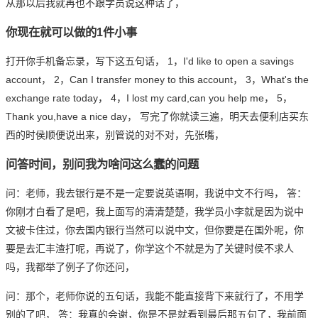
从那以后我就再也不跟学员说这种话了，
你现在就可以做的1件小事
打开你手机备忘录，写下这五句话， 1，I'd like to open a savings
account， 2，Can I transfer money to this account， 3，What's the
exchange rate today， 4，I lost my card,can you help me， 5，
Thank you,have a nice day， 写完了你就读三遍，明天去便利店买东
西的时侯顺便说出来，别管说的对不对，先张嘴，
问答时间，别问我为啥问这么蠢的问题
问：老师，我去银行是不是一定要说英语啊，我说中文不行吗， 答：
你刚才白看了是吧，我上面写的清清楚楚，我学员小李就是因为说中
文被卡住过，你去国内银行当然可以说中文，但你要是在国外呢，你
要是去汇丰渣打呢，再说了，你学这个不就是为了关键时侯不求人
吗，我都举了例子了你还问，
问：那个，老师你说的五句话，我能不能直接背下来就行了，不用学
别的了吧， 答：我真的会谢，你是不是就看到最后那五句了，我前面