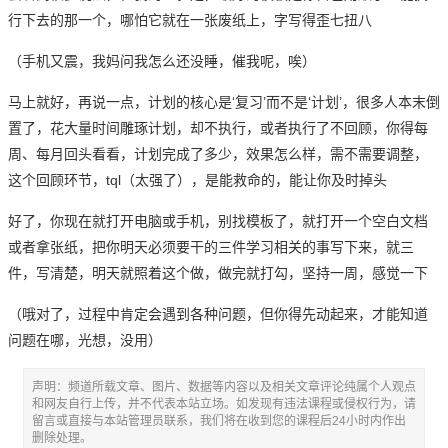
行下去的那一个，哪怕它就在一张废纸上，字写得歪七扭八
（手机又震，我妈问我怎么还没睡，催我呢，唉）
马上就好，再说一点，计划的核心是‘复习’而不是‘计划’，很多人本末倒
置了，花大量时间雕琢计划，却不执行，或者执行了不回顾，你得每
周、每月回头看看，计划完成了多少，效果怎么样，需不需要调整，
这个回顾环节，tql（太强了），是能救命的，能让你及时掉头
好了，你现在就打开电脑或手机，别找模板了，就打开一个空白文档
或者拿张纸，把你明天必须要干的三件学习相关的事写下来，就三
件，写清楚，明天就照着这个做，做完就打勾，坚持一周，感觉一下
（哦对了，过程中肯定会遇到各种问题，但你得先动起来，才能知道
问题在哪，光想，没用）
声明：频道所载文章、图片、数据等内容以及相关文章评论纯属个人观点
和网友自行上传，并不代表本站立场。如发现有违法课程或侵权行为，请
留言或直接与本站管理员联系，我们将在收到您的课程后24小时内作出
删除处理。