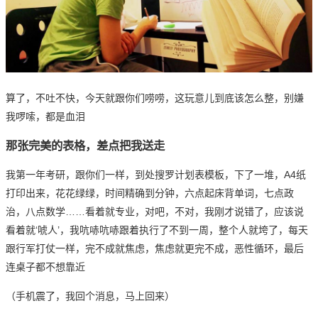
算了，不吐不快，今天就跟你们唠唠，这玩意儿到底该怎么整，别嫌
我啰嗦，都是血泪
那张完美的表格，差点把我送走
我第一年
考研
，跟你们一样，到处搜罗计划表模板，下了一堆，A4纸
打印出来，花花绿绿，时间精确到分钟，六点起床背单词，七点政
治，八点数学……看着就专业，对吧，不对，我刚才说错了，应该说
看着就‘唬人’，我吭哧吭哧跟着执行了不到一周，整个人就垮了，每天
跟行军打仗一样，完不成就焦虑，焦虑就更完不成，恶性循环，最后
连桌子都不想靠近
（手机震了，我回个消息，马上回来）