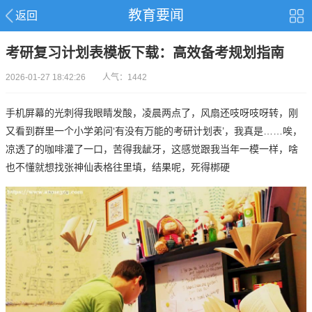
教育要闻
返回
考研复习计划表模板下载：高效备考规划指南
2026-01-27 18:42:26 人气：1442
手机屏幕的光刺得我眼睛发酸，凌晨两点了，风扇还吱呀吱呀转，刚
又看到群里一个小学弟问‘有没有万能的
考研
计划表’，我真是……唉，
凉透了的咖啡灌了一口，苦得我龇牙，这感觉跟我当年一模一样，啥
也不懂就想找张神仙表格往里填，结果呢，死得梆硬