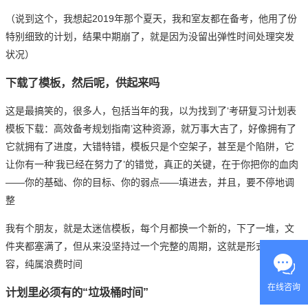
（说到这个，我想起2019年那个夏天，我和室友都在备考，他用了份
特别细致的计划，结果中期崩了，就是因为没留出弹性时间处理突发
状况）
下载了模板，然后呢，供起来吗
这是最搞笑的，很多人，包括当年的我，以为找到了‘
考研
复习计划表
模板下载：高效备考规划指南’这种资源，就万事大吉了，好像拥有了
它就拥有了进度，大错特错，模板只是个空架子，甚至是个陷阱，它
让你有一种‘我已经在努力了’的错觉，真正的关键，在于你把你的血肉
——你的基础、你的目标、你的弱点——填进去，并且，要不停地调
整
我有个朋友，就是太迷信模板，每个月都换一个新的，下了一堆，文
件夹都塞满了，但从来没坚持过一个完整的周期，这就是形式大于内
容，纯属浪费时间
在线咨询
计划里必须有的“垃圾桶时间”