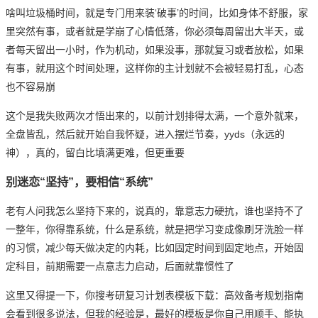
啥叫垃圾桶时间，就是专门用来装‘破事’的时间，比如身体不舒服，家
里突然有事，或者就是学崩了心情低落，你必须每周留出大半天，或
者每天留出一小时，作为机动，如果没事，那就复习或者放松，如果
有事，就用这个时间处理，这样你的主计划就不会被轻易打乱，心态
也不容易崩
这个是我失败两次才悟出来的，以前计划排得太满，一个意外就来，
全盘皆乱，然后就开始自我怀疑，进入摆烂节奏，yyds（永远的
神），真的，留白比填满更难，但更重要
别迷恋“坚持”，要相信“系统”
老有人问我怎么坚持下来的，说真的，靠意志力硬抗，谁也坚持不了
一整年，你得靠系统，什么是系统，就是把学习变成像刷牙洗脸一样
的习惯，减少每天做决定的内耗，比如固定时间到固定地点，开始固
定科目，前期需要一点意志力启动，后面就靠惯性了
这里又得提一下，你搜
考研
复习计划表模板下载：高效备考规划指南
会看到很多说法，但我的经验是，最好的模板是你自己用顺手、能执