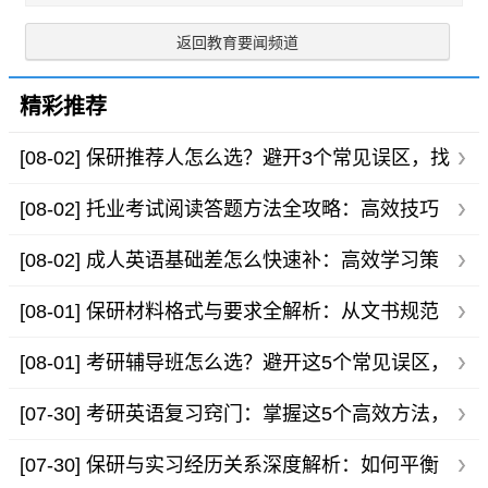
返回教育要闻频道
精彩推荐
[08-02]
保研推荐人怎么选？避开3个常见误区，找
到对的人选提升成功率
[08-02]
托业考试阅读答题方法全攻略：高效技巧
提升得分能力
[08-02]
成人英语基础差怎么快速补：高效学习策
略与实用技巧
[08-01]
保研材料格式与要求全解析：从文书规范
到提交细节的实用指南
[08-01]
考研辅导班怎么选？避开这5个常见误区，
帮你找到真正适合的备考
[07-30]
考研英语复习窍门：掌握这5个高效方法，
轻松突破阅读与写作瓶颈
[07-30]
保研与实习经历关系深度解析：如何平衡