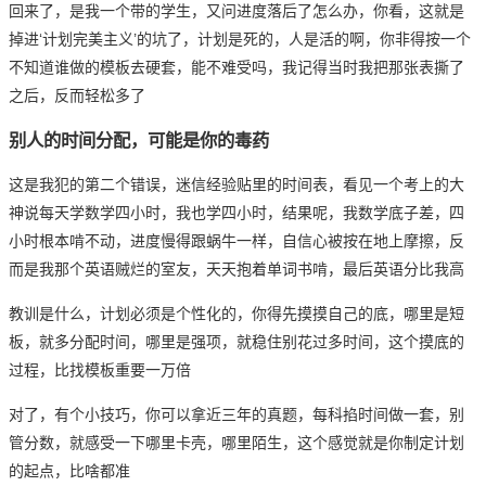
回来了，是我一个带的学生，又问进度落后了怎么办，你看，这就是
掉进‘计划完美主义’的坑了，计划是死的，人是活的啊，你非得按一个
不知道谁做的模板去硬套，能不难受吗，我记得当时我把那张表撕了
之后，反而轻松多了
别人的时间分配，可能是你的毒药
这是我犯的第二个错误，迷信经验贴里的时间表，看见一个考上的大
神说每天学数学四小时，我也学四小时，结果呢，我数学底子差，四
小时根本啃不动，进度慢得跟蜗牛一样，自信心被按在地上摩擦，反
而是我那个英语贼烂的室友，天天抱着单词书啃，最后英语分比我高
教训是什么，计划必须是个性化的，你得先摸摸自己的底，哪里是短
板，就多分配时间，哪里是强项，就稳住别花过多时间，这个摸底的
过程，比找模板重要一万倍
对了，有个小技巧，你可以拿近三年的真题，每科掐时间做一套，别
管分数，就感受一下哪里卡壳，哪里陌生，这个感觉就是你制定计划
的起点，比啥都准