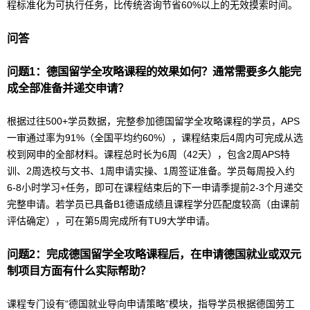
程标准化为可执行任务，比传统咨询节省60%以上的无效摸索时间。
问答
问题1：
德国
留学
全攻略课程的效果如何？通常需要多久能完
成全部准备并递交申请？
根据过往500+学员数据，完整参加
德国
留学
全攻略课程的学员，
AP
S
一审通过率为91%（全国平均约60%），课程结束后4周内可完成从选
校到网申的全部材料。课程总时长为6周（42天），包含2周
AP
S特
训、2周选校与文书、1周申请实操、1周签证准备。学员每周投入约
6-8小时学习+任务，即可在课程结束后的下一申请季提前2-3个月递交
完整申请。若学员已具备B1
德语
成绩且课程学分匹配度较高（由课前
评估确定），可在第5周完成所有TU9大学申请。
问题2：完成
德国
留学
全攻略课程后，在申请德国就业或双元
制项目方面有什么实际帮助？
课程专门设有“德国就业导向申请策略”模块，指导学员根据德国劳工