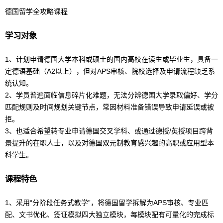
德国
留学
全攻略课程
学习对象
1、计划申请德国大学本科或硕士的国内高校在读生或毕业生，具备一
定
德语
基础（A2以上），但对
AP
S审核、院校选择及申请流程缺乏系
统认知。
2、学员普遍面临信息碎片化难题，无法分辨德国大学录取偏好、学分
匹配规则及时间规划关键节点，常因材料准备错误导致申请延误或被
拒。
3、也适合希望转专业申请德国交叉学科、或通过德授/英授项目跨背
景提升的在职人士，以及对德国双元制教育感兴趣的高职或应用型本
科学生。
课程特色
1、采用“分阶段任务式教学”，将
德国
留学
拆解为
AP
S审核、专业匹
配、文书优化、签证模拟四大独立模块，每模块配有可量化的完成标