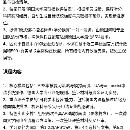
准与自检清单。
2、独家开发“德国大学录取指数评估表”，根据学员成绩、课程学分、
科研实习经历，自动生成目标院校梯度与录取概率预测，实现精准定
位。
3、提供“德式课程描述翻译+学分换算”一对一服务，由德国海归专业
团队逐份审核，确保课程匹配度达到德国大学最低85%要求。
4、区别于普通中介的经验式指导，本课程基于近三年德国官方统计数
据和500+真实录取案例构建模型，所有结论均有数据支撑，避免主观
误导。
课程内容
1、核心模块包括：
AP
S审核复习策略与模拟面谈、UA与uni-assist申
请系统操作、德国大学专业匹配规则、签证材料与资金证明实务。
2、重点培养学员的“自我学术包装”能力，包括将国内课程描述转化为
德国模块描述、梳理科研/实习与申请专业的逻辑链。
3、特色实训安排：组织两次全真
AP
S模拟面谈（录像复盘）、一次德
国大学网申全流程沙盘演练、一次签证递签材料交叉互审。
4、学习路径为6周：第1-2周
AP
S突破，第3-4周选校与文书，第5周