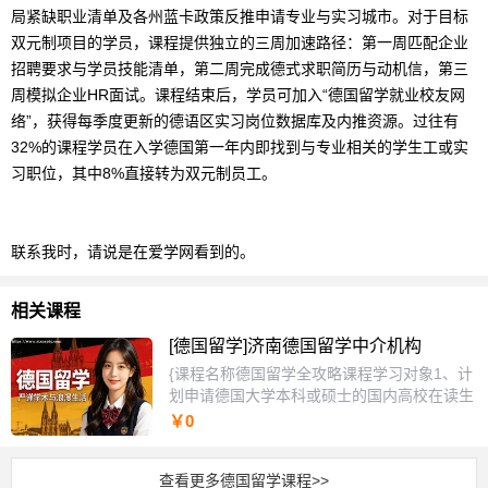
局紧缺职业清单及各州蓝卡政策反推申请专业与实习城市。对于目标
双元制项目的学员，课程提供独立的三周加速路径：第一周匹配企业
招聘要求与学员技能清单，第二周完成德式求职简历与动机信，第三
周模拟企业HR面试。课程结束后，学员可加入“
德国
留学
就业校友网
络”，获得每季度更新的
德语
区实习岗位
数据库
及内推资源。过往有
32%的课程学员在入学德国第一年内即找到与专业相关的学生工或实
习职位，其中8%直接转为双元制员工。
联系我时，请说是在爱学网看到的。
相关课程
[德国留学]济南德国留学中介机构
{课程名称德国留学全攻略课程学习对象1、计
划申请德国大学本科或硕士的国内高校在读生
或毕业生，具备一定德语基础（A2以上），但
￥0
对APS审核、院校选择及申请流程缺乏系统认
知。2、学员普遍面临信息碎片化难题，无法
查看更多德国留学课程>>
分辨德国大学录取偏好、学分匹配规则及时间