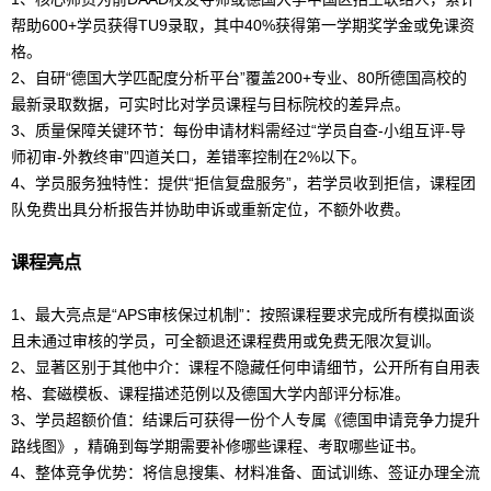
帮助600+学员获得TU9录取，其中40%获得第一学期奖学金或免课资
格。
2、自研“德国大学匹配度分析平台”覆盖200+专业、80所德国高校的
最新录取数据，可实时比对学员课程与目标院校的差异点。
3、质量保障关键环节：每份申请材料需经过“学员自查-小组互评-导
师初审-外教终审”四道关口，差错率控制在2%以下。
4、学员服务独特性：提供“拒信复盘服务”，若学员收到拒信，课程团
队免费出具分析报告并协助申诉或重新定位，不额外收费。
课程亮点
1、最大亮点是“
AP
S审核保过机制”：按照课程要求完成所有模拟面谈
且未通过审核的学员，可全额退还课程费用或免费无限次复训。
2、显著区别于其他中介：课程不隐藏任何申请细节，公开所有自用表
格、套磁模板、课程描述范例以及德国大学内部评分标准。
3、学员超额价值：结课后可获得一份个人专属《德国申请竞争力提升
路线图》，精确到每学期需要补修哪些课程、考取哪些证书。
4、整体竞争优势：将信息搜集、材料准备、面试训练、签证办理全流