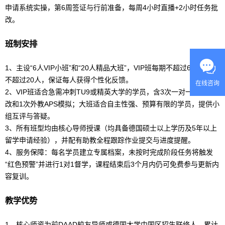
申请系统实操，第6周签证与行前准备，每周4小时直播+2小时任务批
改。
班制安排
1、主设“6人VIP小班”和“20人精品大班”，VIP班每期不超过6人，大班
不超过20人，保证每人获得个性化反馈。
在线咨询
2、VIP班适合急需冲刺TU9或精英大学的学员，含3次一对一文书修
改和1次外教
AP
S模拟；大班适合自主性强、预算有限的学员，提供小
组互评与答疑。
3、所有班型均由核心导师授课（均具备德国硕士以上学历及5年以上
留学
申请经验），并配有助教全程跟踪作业提交与进度提醒。
4、服务保障：每名学员建立专属档案，未按时完成阶段任务将触发
“红色预警”并进行1对1督学，课程结束后3个月内仍可免费参与更新内
容复训。
教学优势
1、核心师资为前DAAD校友导师或德国大学中国区招生联络人，累计