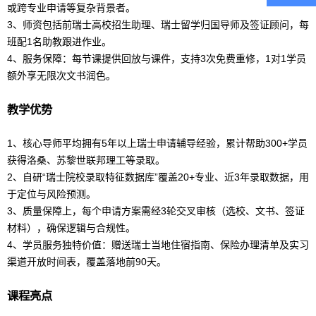
或跨专业申请等复杂背景者。
3、师资包括前瑞士高校招生助理、
瑞士
留学
归国导师及签证顾问，每
班配1名助教跟进作业。
4、服务保障：每节课提供回放与课件，支持3次免费重修，1对1学员
额外享无限次文书润色。
教学优势
1、核心导师平均拥有5年以上瑞士申请辅导经验，累计帮助300+学员
获得洛桑、苏黎世联邦理工等录取。
2、自研“瑞士院校录取特征
数据库
”覆盖20+专业、近3年录取数据，用
于定位与风险预测。
3、质量保障上，每个申请方案需经3轮交叉审核（选校、文书、签证
材料），确保逻辑与合规性。
4、学员服务独特价值：赠送瑞士当地住宿指南、保险办理清单及实习
渠道开放时间表，覆盖落地前90天。
课程亮点