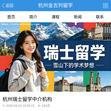
杭州金吉列留学
返回
首页
简介
课程
新闻
联系
杭州瑞士留学中介机构
2026-04-23 19:35:15
234
次