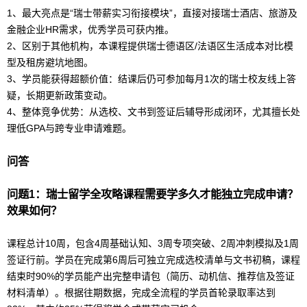
1、最大亮点是“瑞士带薪实习衔接模块”，直接对接瑞士酒店、旅游及
金融企业HR需求，优秀学员可获内推。
2、区别于其他机构，本课程提供瑞士
德语
区/
法语
区生活成本对比模
型及租房避坑地图。
3、学员能获得超额价值：结课后仍可参加每月1次的瑞士校友线上答
疑，长期更新政策变动。
4、整体竞争优势：从选校、文书到签证后辅导形成闭环，尤其擅长处
理低GPA与跨专业申请难题。
问答
问题1：
瑞士
留学
全攻略课程需要学多久才能独立完成申请？
效果如何？
课程总计10周，包含4周基础认知、3周专项突破、2周冲刺模拟及1周
签证行前。学员在完成第6周后可独立完成选校清单与文书初稿，课程
结束时90%的学员能产出完整申请包（简历、动机信、推荐信及签证
材料清单）。根据往期数据，完成全流程的学员首轮录取率达到