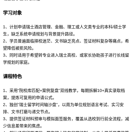
学习对象
1、计划申请瑞士酒店管理、金融、理工或人文类专业的本科/硕士学
生，缺乏系统申请规划与背景提升路径。
2、学员普遍面临择校迷茫、文书缺乏亮点、签证材料复杂等痛点，希
望降低被拒风险。
3、同时适用于希望转专业进入瑞士高校、或家长协助孩子进行长线
留
学
规划的家庭。
课程特色
1、采用“院校库匹配+案例复盘”双线教学，每期拆解10+真实录取档
案，提炼可复用的申请公式。
2、独创“
瑞士
留学
时间轴沙盘”，以周为单位规划语言考试、实习安
排、文书打磨与递交节点。
3、提供签证材料预审与模拟面签服务，覆盖从选校到行前全流程，减
少信息差带来的焦虑。