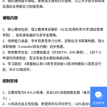
4、相比通用
留学
课程，聚焦瑞士独有的学徒制、公立大学低学费政策
及酒店业带薪实习衔接资源。
课程内容
1、核心模块包括：瑞士教育体系解析（公立/应用科学大学/酒店管理
学院）、各校录取偏好与奖学金策略。
2、培养能力涵盖：学术背景竞争力分析、定制化文书叙事构建、瑞士
求职网络（LinkedIn/校友内推）初步搭建。
3、特色教学包含：2次模拟面试（针对ETH、EHL等校）、1份个人
申请时间表制定、签证资金流水模拟填报训练。
4、学习路径：4周基础认知+3周专项突破+2周冲刺模拟+1周签证行
前，共计10周闭环。
班制安排
1、主要班型为6-8人小班课，另设1对1全程陪跑名额（每月限10
人）。
在线咨询
2、小班适合自主性较强、希望同伴互评的学生；1对1适合GPA偏低