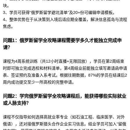
块。
3、学员可获得“
俄罗斯
留学
避坑清单”及20+份可编辑申请模板。
4、整体优势在于从决策到入境后适应期全覆盖，解决信息孤岛与流程
焦虑。
问题1：
俄罗斯
留学
全攻略课程需要学多久才能独立完成申
请？
课程为4周系统训练（共12小时直播+无限回放），学员在第2周结束
时即可独立完成选校和材料清单，第4周结业前能独立填写邀请函申请
表、签证预约及准备入系考试。根据往期数据，87%的学员在结课后2
周内成功提交至少一所高校的完整申请。
问题2：学完
俄罗斯
留学
全攻略课程后，能获得哪些实际就业
或人脉支持？
课程不仅指导如何选择高就业率专业（如石油工程、临床医学、对外
俄语
），还对接俄罗斯猎头合作企业实习信息。结业学员可加入“留俄