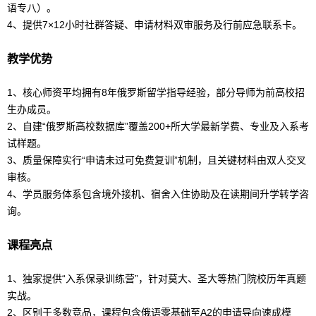
语
专八）。
4、提供7×12小时社群答疑、申请材料双审服务及行前应急联系卡。
教学优势
1、核心师资平均拥有8年
俄罗斯
留学
指导经验，部分导师为前高校招
生办成员。
2、自建“俄罗斯高校
数据库
”覆盖200+所大学最新学费、专业及入系考
试样题。
3、质量保障实行“申请未过可免费复训”机制，且关键材料由双人交叉
审核。
4、学员服务体系包含境外接机、宿舍入住协助及在读期间升学转学咨
询。
课程亮点
1、独家提供“入系保录训练营”，针对莫大、圣大等热门院校历年真题
实战。
2、区别于多数竞品，课程包含
俄语
零基础至A2的申请导向速成模