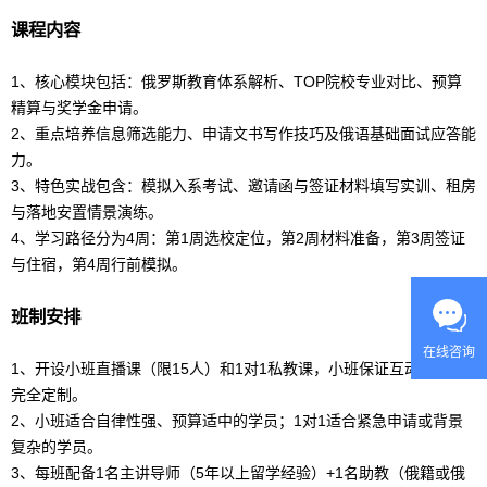
课程内容
1、核心模块包括：俄罗斯教育体系解析、TOP院校专业对比、预算
精算与奖学金申请。
2、重点培养信息筛选能力、申请文书写作技巧及
俄语
基础面试应答能
力。
3、特色实战包含：模拟入系考试、邀请函与签证材料填写实训、租房
与落地安置情景演练。
4、学习路径分为4周：第1周选校定位，第2周材料准备，第3周签证
与住宿，第4周行前模拟。
班制安排
在线咨询
1、开设小班直播课（限15人）和1对1私教课，小班保证互动，私教
完全定制。
2、小班适合自律性强、预算适中的学员；1对1适合紧急申请或背景
复杂的学员。
3、每班配备1名主讲导师（5年以上
留学
经验）+1名助教（俄籍或
俄