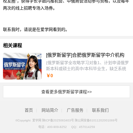
校友圈”，获得学长学姐内推机会、中俄商会活动参与资格，以及每年
两次的线上招聘专场入场券。
联系我时，请说是在爱学网看到的。
相关课程
[俄罗斯留学]合肥俄罗斯留学中介机构
{俄罗斯留学全攻略学习对象1、计划申请俄罗
斯本科或硕士的高中/本科毕业生，缺乏系统
申请规划，对院校专业选择迷茫。2、希望了
￥0
解俄罗斯留学真实成本、签证流程、预科学习
及入系考试细节的学员，存在信息不对称痛
查看更多俄罗斯留学课程>>
点。3、在职人员或转专业申请者，需通过俄
罗斯留学提升学历或职业竞争力，适应跨文化
环境。课程特色1、采用“案例驱动+分步拆解”
首页
|
网站简介
教学法，通过真实学生案例演示从选校到入学
|
广告服务
|
联系我们
的完整流程。2、独创“院校匹配矩阵”工具，
©Copyright 爱学网
陕ICP备2025063403号 陕公网安备61011202001069号
根据学员背景、预算和职业目标自动推荐最优
电话：
400-909-8252
QQ：
457014259
院校组合。3、提供一对一申请时间轴定制服