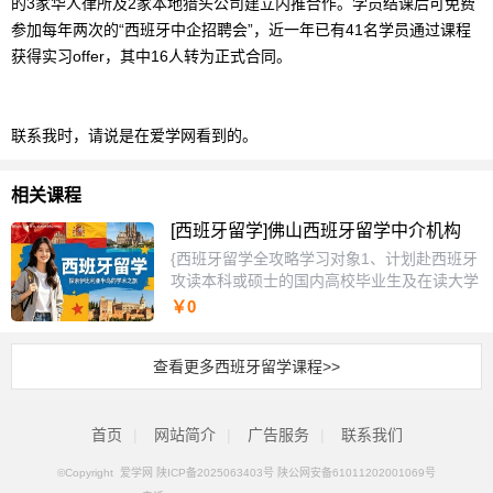
的3家华人律所及2家本地猎头公司建立内推合作。学员结课后可免费
参加每年两次的“西班牙中企招聘会”，近一年已有41名学员通过课程
获得实习offer，其中16人转为正式合同。
联系我时，请说是在爱学网看到的。
相关课程
[西班牙留学]佛山西班牙留学中介机构
{西班牙留学全攻略学习对象1、计划赴西班牙
攻读本科或硕士的国内高校毕业生及在读大学
生，对西班牙教育体系、语言要求及申请流程
￥0
缺乏系统认知。2、面临择校困难、签证材料
复杂、语言水平与专业匹配度低等实际问题，
查看更多西班牙留学课程>>
亟需一站式解决方案与真实案例参考。3、希
望提升西班牙语至B2/C1等级并了解当地生
活、实习就业机会的职场人士或家长群体。课
首页
|
网站简介
程特色1、采用“申请倒推法”教学，从目标专
|
广告服务
|
联系我们
业录取条件反向拆解语言、学分、文书及资金
©Copyright 爱学网
陕ICP备2025063403号 陕公网安备61011202001069号
准备时间轴。2、独家整合历年成功申请模板