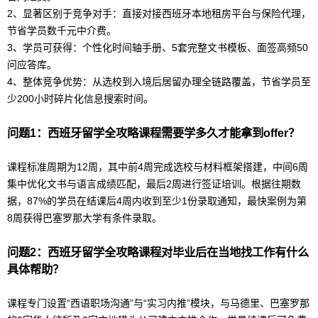
2、显著区别于竞争对手：直接对接西班牙本地租房平台与保险代理，
节省学员数千元中介费。
3、学员可获得：个性化时间轴手册、5套完整文书模板、面签高频50
问应答库。
4、整体竞争优势：从选校到入境后居留办理全链路覆盖，节省学员至
少200小时碎片化信息搜索时间。
问题1：
西班牙
留学
全攻略课程需要学多久才能拿到offer？
课程标准周期为12周，其中前4周完成选校与材料框架搭建，中间6周
集中优化文书与语言成绩匹配，最后2周进行签证培训。根据往期数
据，87%的学员在结课后4周内收到至少1份录取通知，最快案例为第
8周获得巴塞罗那大学有条件录取。
问题2：
西班牙
留学
全攻略课程对毕业后在当地找工作有什么
具体帮助？
课程专门设置“西语职场沟通”与“实习内推”模块，与马德里、巴塞罗那