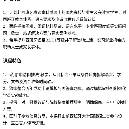
1、计划赴西班牙攻读本科或硕士的国内高校毕业生及在读大学生，对
西班牙教育体系、语言要求及申请流程缺乏系统认知。
2、面临择校困难、签证材料复杂、语言水平与专业匹配度低等实际问
题，亟需一站式解决方案与真实案例参考。
3、希望提升
西班牙语
至B2/C1等级并了解当地生活、实习就业机会的
职场人士或家长群体。
课程特色
1、采用“申请倒推法”教学，从目标专业录取条件反向拆解语言、学
分、文书及资金准备时间轴。
2、独家整合历年成功申请模板与面签真题库，通过模拟审核机制强化
学员实战能力。
3、提供一对一背景诊断与院校梯度推荐服务，明确保底、主申与冲刺
方案。
4、区别于零散信息分享，本课程由前西班牙大学国际招生官参与设
计，直击官方评审逻辑。