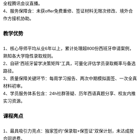
全程腾讯会议直播。
4、服务保障含：未获offer免费重修、签证材料无限次修改、境外合
作方接机协助。
教学优势
1、核心导师平均从业6年以上，累计处理超800份西班牙申请案例，
熟知各大学隐性录取规则。
2、自研“
西班牙
留学
决策矩阵”工具，可量化评估学员录取概率与备选
路径。
3、质量保障关键环节：每周学习报告、两次中期模拟面签、一次全真
材料初审。
4、学员服务体系包含：24h社群答疑、历年西语真题分享、校友内推
实习资源。
课程亮点
1、最具吸引力亮点：独家签约“保录取+保签证”双保计划，未达成按
合同退费。