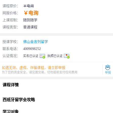
课程原价：
￥电询
￥电询
网报价格：
上课班制：
随到随学
课程类型：
普通课程
授课学校：
佛山金吉列留学
联系电话：
4009098252
认证情况：
实名已认证
执照已认证
如遇无效、虚假、诈骗课程，请立即举报
为了您的资金安全，请见面交易，切勿提前支付任何费用
举报
课程详情
西班牙
留学
全攻略
学习对象