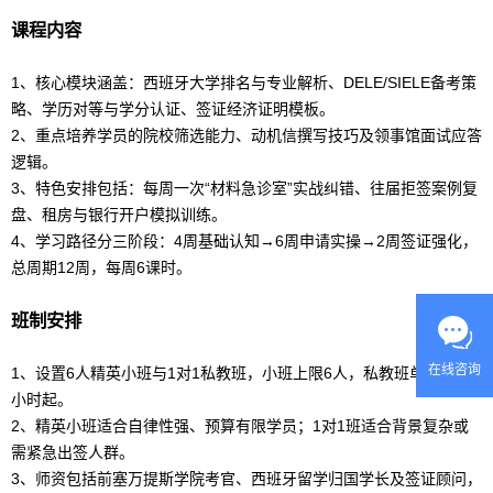
课程内容
1、核心模块涵盖：西班牙大学排名与专业解析、DELE/SIELE备考策
略、学历对等与学分认证、签证经济证明模板。
2、重点培养学员的院校筛选能力、动机信撰写技巧及领事馆面试应答
逻辑。
3、特色安排包括：每周一次“材料急诊室”实战纠错、往届拒签案例复
盘、租房与银行开户模拟训练。
4、学习路径分三阶段：4周基础认知→6周申请实操→2周签证强化，
总周期12周，每周6课时。
班制安排
在线咨询
1、设置6人精英小班与1对1私教班，小班上限6人，私教班单次预约2
小时起。
2、精英小班适合自律性强、预算有限学员；1对1班适合背景复杂或
需紧急出签人群。
3、师资包括前塞万提斯学院考官、
西班牙
留学
归国学长及签证顾问，