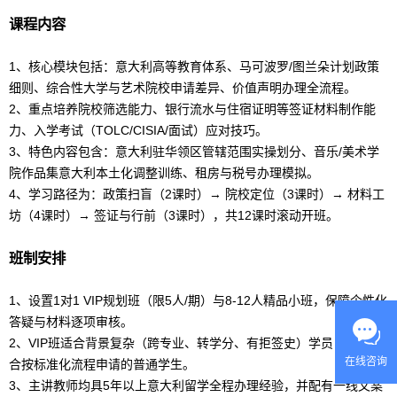
课程内容
1、核心模块包括：意大利高等教育体系、马可波罗/图兰朵计划政策
细则、综合性大学与艺术院校申请差异、价值声明办理全流程。
2、重点培养院校筛选能力、银行流水与住宿证明等签证材料制作能
力、入学考试（TOLC/CISIA/面试）应对技巧。
3、特色内容包含：意大利驻华领区管辖范围实操划分、
音乐
/
美术
学
院
作品集
意大利本土化调整训练、租房与税号办理模拟。
4、学习路径为：政策扫盲（2课时）→ 院校定位（3课时）→ 材料工
坊（4课时）→ 签证与行前（3课时），共12课时滚动开班。
班制安排
1、设置1对1 VIP规划班（限5人/期）与8-12人精品小班，保障个性化
答疑与材料逐项审核。
2、VIP班适合背景复杂（跨专业、转学分、有拒签史）学员；小班适
在线咨询
合按标准化流程申请的普通学生。
3、主讲教师均具5年以上
意大利
留学
全程办理经验，并配有一线文案