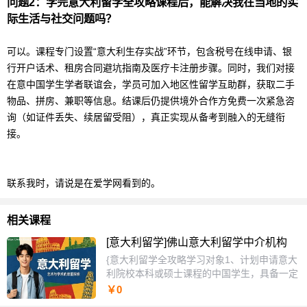
问题2：学完
意大利
留学
全攻略课程后，能解决我在当地的实
际生活与社交问题吗？
可以。课程专门设置“意大利生存实战”环节，包含税号在线申请、银
行开户话术、租房合同避坑指南及医疗卡注册步骤。同时，我们对接
在意中国学生学者联谊会，学员可加入地区性
留学
互助群，获取二手
物品、拼房、兼职等信息。结课后仍提供境外合作方免费一次紧急咨
询（如证件丢失、续居留受阻），真正实现从备考到融入的无缝衔
接。
联系我时，请说是在爱学网看到的。
相关课程
[意大利留学]佛山意大利留学中介机构
{意大利留学全攻略学习对象1、计划申请意大
利院校本科或硕士课程的中国学生，具备一定
语言基础但对复杂流程缺乏系统认知。2、学
￥0
员普遍面临院校与专业选择迷茫、预注册及价