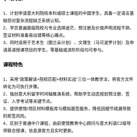
1、计划申请意大利院校本科或硕士课程的中国学生，具备一定语言基
础但对复杂流程缺乏系统认知。
2、学员普遍面临院校与专业选择迷茫、预注册及价值声明流程不熟、
签证材料准备易出错等核心痛点。
3、同时适用于艺术生（图兰朵计划）、文理生（马可波罗计划）及申
请英语授课项目的学生，零基础或进阶阶段均可参与。
课程特色
1、采用“政策解读+院校匹配+材料实战”三位一体教学法，将官方文件
转化为可执行步骤。
2、独创
意大利
留学
时间轴推演系统，帮助学生动态规划预注册、签
证、入学考试等关键节点。
3、提供使馆/领区材料模板库与模拟面签服务，降低因细节疏漏导致
的拒签风险。
4、区别于普通中介课程，由前使馆教育中心顾问与
意大利语
C2级导
师联合授课，信息源官方且实时更新。