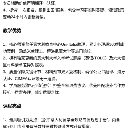
专员辅助价值声明翻译与认证。
4、提供“一次报名，跟到出国”服务，包含学习群实时答疑、领馆政策
变动24小时内更新解读。
教学优势
1、核心师资曾任意大利教育中心Uni-Italia助理，累计办理超300例成
功案例，涵盖米兰理工、博洛尼亚大学等热门院校。
2、拥有独家更新的意大利大学入学考试题库（英语/TOLC）及六大领
区材料清单差异对照表。
3、质量保障关键环节：材料预审双人复核制，确保公证书翻译、海牙
认证、CIMEA认证等无一遗漏。
4、学员服务独特价值包括：拒签全额退费协议、优先匹配境外合作方
接机与居留办理，减少后顾之忧。
课程亮点
1、最具吸引力亮点：提供“
意大利
留学
全攻略专属规划手册”，内含
50+热门专业录取分数线与教授联系方式获取渠道。