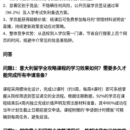
2、显著区别于竞品：不隐瞒任何风险，公开历届学员签证通过率
（96.2%）及入学考试失利备选方案。
3、学员能获得超额价值：结课后可免费参加每月的“领馆材料说明会”
直播，持续更新政策变动应对策略。
4、整体竞争优势：从选校到入学仅需一门课，节省自行搜索上百个网
页的时间，规避中介常见的信息差陷阱。
问答
问题1：
意大利
留学
全攻略课程的学习效果如何？需要多久才
能完成所有申请准备？
课程采用模块化设计，完成12课时（约3周，每周4课时）即可系统掌
握从院校筛选到签证递交的全流程。根据往期数据，92%的学员在课
程结束后4周内独立完成价值声明及预注册材料准备，其中80%成功在
当年计划生截止日期前提交申请。课程附赠的“申请倒计时模板”可精
确到每周任务，避免延误。