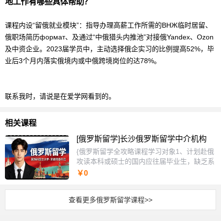
地工作有哪些具体帮助？
课程内设“留俄就业模块”：指导办理高薪工作所需的ВНЖ临时居留、
俄职场简历формат、及通过“中俄猎头内推池”对接俄Yandex、Ozon
及中资企业。2023届学员中，主动选择俄企实习的比例提高52%，毕
业后3个月内落实俄境内或中俄跨境岗位的达78%。
联系我时，请说是在爱学网看到的。
相关课程
[俄罗斯留学]长沙俄罗斯留学中介机构
{俄罗斯留学全攻略课程学习对象1、计划赴俄
攻读本科或硕士的国内应往届毕业生，缺乏系
统的申请流程与院校选择认知。2、已有初步
￥0
留学意向但困惑于俄语门槛、签证材料、费用
规划与专业匹配度的学生家庭。3、希望拓展
查看更多俄罗斯留学课程>>
欧亚教育路径的高中生、专升本学生及部分在
职人员，寻求高性价比留学方案。课程特色
1、采用“院校梯度匹配法”与“逆向时间轴规