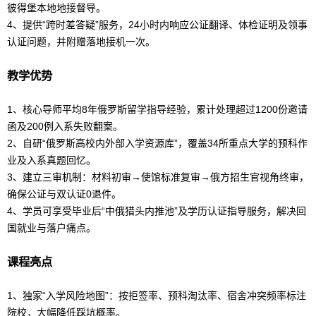
彼得堡本地地接督导。
4、提供“跨时差答疑”服务，24小时内响应公证翻译、体检证明及领事
认证问题，并附赠落地接机一次。
教学优势
1、核心导师平均8年
俄罗斯
留学
指导经验，累计处理超过1200份邀请
函及200例入系失败翻案。
2、自研“俄罗斯高校内外部入学资源库”，覆盖34所重点大学的预科作
业及入系真题回忆。
3、建立三审机制：材料初审→使馆标准复审→俄方招生官视角终审，
确保公证与双认证0退件。
4、学员可享受毕业后“中俄猎头内推池”及学历认证指导服务，解决回
国就业与落户痛点。
课程亮点
1、独家“入学风险地图”：按拒签率、预科淘汰率、宿舍冲突频率标注
院校，大幅降低踩坑概率。