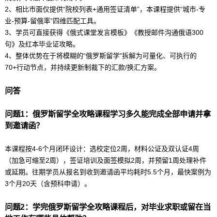
2、相比市面仅提供“院校列表+通用签证清单”，本课程提供“城市-专
业-预算-留俄率”四维匹配工具。
3、学员可直接获得《俄式课堂发言模板》《教授邮件沟通
俄语
300
句》及红本毕业证攻略。
4、整体优势在于将模糊的“
俄罗斯
留学
”拆解为可量化、可执行的
70+行动节点，并持续更新制裁下的汇款/换汇方案。
问答
问题1：
俄罗斯
留学
全攻略课程学习多久能完成全部申请并拿
到邀请函？
本课程按4-6个月闭环设计：选校定位2周，材料公证及双认证4周
（加急可缩至2周），签证培训及面签模拟2周，并预留1周处理补件
或延期。往期学员从报名到收到邀请函平均耗时5.5个月，最快案例为
3个月20天（含预科申请）。
问题2：学完
俄罗斯
留学
全攻略课程后，对毕业求职或留在当