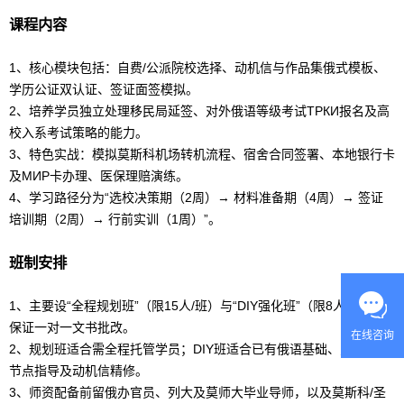
课程内容
1、核心模块包括：自费/公派院校选择、动机信与
作品集
俄式模板、
学历公证双认证、签证面签模拟。
2、培养学员独立处理移民局延签、对外
俄语
等级考试ТРКИ报名及高
校入系考试策略的能力。
3、特色实战：模拟莫斯科机场转机流程、宿舍合同签署、本地银行卡
及МИР卡办理、医保理赔演练。
4、学习路径分为“选校决策期（2周）→ 材料准备期（4周）→ 签证
培训期（2周）→ 行前实训（1周）”。
班制安排
1、主要设“全程规划班”（限15人/班）与“DIY强化班”（限8人/班），
保证一对一文书批改。
在线咨询
2、规划班适合需全程托管学员；DIY班适合已有
俄语
基础、只需关键
节点指导及动机信精修。
3、师资配备前留俄办官员、列大及莫师大毕业导师，以及莫斯科/圣