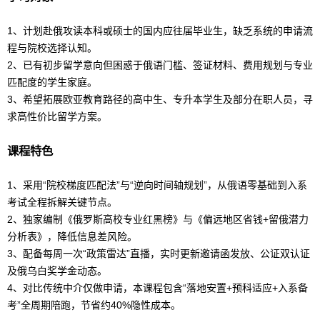
1、计划赴俄攻读本科或硕士的国内应往届毕业生，缺乏系统的申请流
程与院校选择认知。
2、已有初步
留学
意向但困惑于
俄语
门槛、签证材料、费用规划与专业
匹配度的学生家庭。
3、希望拓展欧亚教育路径的高中生、专升本学生及部分在职人员，寻
求高性价比
留学
方案。
课程特色
1、采用“院校梯度匹配法”与“逆向时间轴规划”，从
俄语
零基础到入系
考试全程拆解关键节点。
2、独家编制《俄罗斯高校专业红黑榜》与《偏远地区省钱+留俄潜力
分析表》，降低信息差风险。
3、配备每周一次“政策雷达”直播，实时更新邀请函发放、公证双认证
及俄乌白奖学金动态。
4、对比传统中介仅做申请，本课程包含“落地安置+预科适应+入系备
考”全周期陪跑，节省约40%隐性成本。