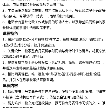
体系、申请流程和签证政策缺乏系统了解。
2、学员面临选校定位模糊、材料准备无从下手、签证通过率不确定等
核心痛点，希望获得一站式、可落地的操作指引。
3、也适合有意赴北欧工作或移民的职场人士，以及希望陪同
留学
的家
长群体提前掌握生活与政策细节。
课程特色
1、采用“案例驱动+分阶段模拟”教学法，每模块搭配真实申请档案与
拒签/获签对比分析，提升实战能力。
2、关键设计：独家整合
丹麦
留学
时间轴与倒计时任务清单，将复杂流
程拆解为可量化的小步行动。
3、提供专属学员手册及模板库（含动机信、简历、课程描述范本），
并赠送丹麦移民局最新政策解读更新服务。
4、相比同类课程，唯一覆盖“申请-录取-签证-行前-兼职-就业”全链
路，并引入在丹学长学姐直播答疑。
课程内容
1、核心模块：丹麦高等教育体系解析、院校与专业匹配策略、申请材
料精讲（含动机信写作公式）、签证资金证明与面签技巧。
2、能力培养：独立完成选校排序、撰写符合丹麦评审习惯的文书、准