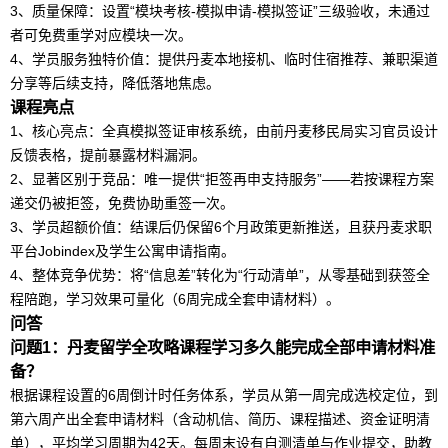
3、质量保障：设置“模块考核-模拟申请-模拟签证”三级验收，未通过
者可免费重学对应模块一次。
4、学员服务独特价值：提供丹麦本地接机、临时住宿推荐、兼职渠道
分享等后续支持，降低落地焦虑。
课程亮点
1、核心亮点：全真模拟签证审核系统，由前丹麦移民局实习官员设计
反馈表格，提前暴露材料漏洞。
2、显著区别于竞品：唯一提供“拒签再申支持服务”——若按课程方案
递交仍被拒签，免费协助重签一次。
3、学员超额价值：结课后仍保留6个月政策更新推送，且获丹麦求职
平台Jobindex及学生公寓申请指南。
4、整体竞争优势：将“信息差”转化为“行动清单”，从零基础到获签全
程陪跑，学习效果可量化（6周完成全套申请材料）。
问答
问题1：
丹麦
留学
全攻略课程学习多久能完成全部申请材料准
备？
根据课程设置的6周倒计时任务体系，学员从第一周完成选校定位，到
第六周产出全套申请材料（含动机信、简历、课程描述、资金证明清
单），平均学习周期为42天。每周末设有自测清单与作业提交，助教