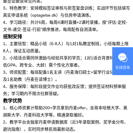
备签证面谈常见问答。
3、特色教学：安排模拟签证审核与拒签复盘训练；实战环节包括填写
真实申请系统（optagelse.dk）与住房申请演练。
4、学习路径：共计6周，每周4课时直播+2课时录播，按“评估-定校-
文书-递交-签证-行前”顺序推进，每周配有自测清单。
班制安排
1、主要班型：精品小班（6-8人）与1对1私教定制班，小班每期上限
8人，保证互动质量。
2、小班适合需同伴激励与经验共享的学员；1对1适合背景特殊（如
低GPA、跨专业、大龄）需个性化方案者。
在线咨询
3、师资配置：每班配备1名主讲（丹麦海归硕士+
留学
行业5年经验）
及1名助教（丹麦在读博士）。
4、服务保障：每阶段提交作业均获批改反馈；提供签证材料预审服
务；学习期内不限次社群答疑。
教学优势
1、核心师资累计帮助200+学员拿到丹麦offer，含哥本哈根大学、奥
胡斯大学、丹麦科技大学等，精通录取偏好。
2、教学平台含独家丹麦申请
数据库
（近3年录取案例、奖学金分布、
避坑指南），实时同步移民局最新动态。