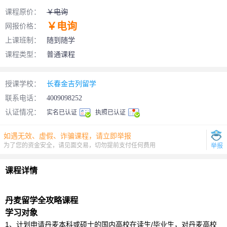
课程原价：
￥电询
￥电询
网报价格：
上课班制：
随到随学
课程类型：
普通课程
授课学校：
长春金吉列留学
联系电话：
4009098252
认证情况：
实名已认证
执照已认证
如遇无效、虚假、诈骗课程，请立即举报
为了您的资金安全，请见面交易，切勿提前支付任何费用
举报
课程详情
丹麦
留学
全攻略课程
学习对象
1、计划申请丹麦本科或硕士的国内高校在读生/毕业生，对丹麦高校