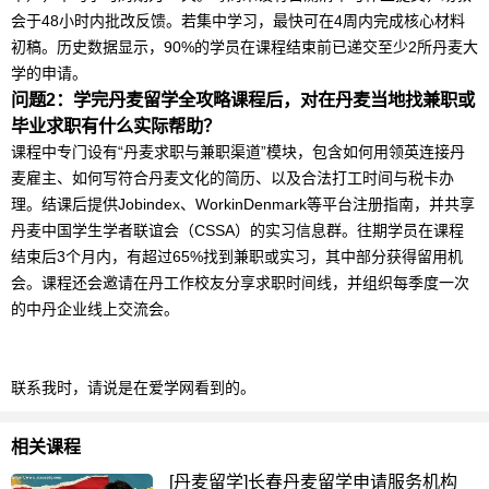
会于48小时内批改反馈。若集中学习，最快可在4周内完成核心材料
初稿。历史数据显示，90%的学员在课程结束前已递交至少2所丹麦大
学的申请。
问题2：学完
丹麦
留学
全攻略课程后，对在丹麦当地找兼职或
毕业求职有什么实际帮助？
课程中专门设有“丹麦求职与兼职渠道”模块，包含如何用领英连接丹
麦雇主、如何写符合丹麦文化的简历、以及合法打工时间与税卡办
理。结课后提供Jobindex、WorkinDenmark等平台注册指南，并共享
丹麦中国学生学者联谊会（CSSA）的实习信息群。往期学员在课程
结束后3个月内，有超过65%找到兼职或实习，其中部分获得留用机
会。课程还会邀请在丹工作校友分享求职时间线，并组织每季度一次
的中丹企业线上交流会。
联系我时，请说是在爱学网看到的。
相关课程
[丹麦留学]长春丹麦留学申请服务机构