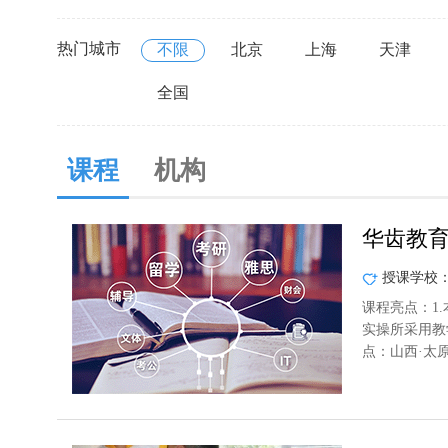
热门城市
不限
北京
上海
天津
全国
课程
机构
华齿教育
授课学校
课程亮点：1
实操所采用教
点：山西·太原