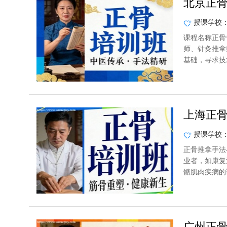
北京正
授课学校
课程名称正骨
师、针灸推拿
基础，寻求技
上海正
授课学校
正骨推拿手法
业者，如康复
骼肌肉疾病的
广州正