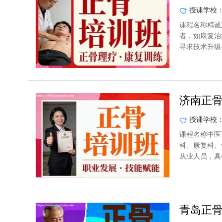
授课学校
课程名称精诚
者，如康复治
寻求技术升级
济南正
授课学校
课程名称中医
科、康复科、
从业人员，具
青岛正