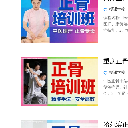
授课学校
课程名称中医
医师、康复治
疗技能。2、
重庆正
授课学校
中医正骨手法
复治疗师、针
础。2、学员
哈尔滨