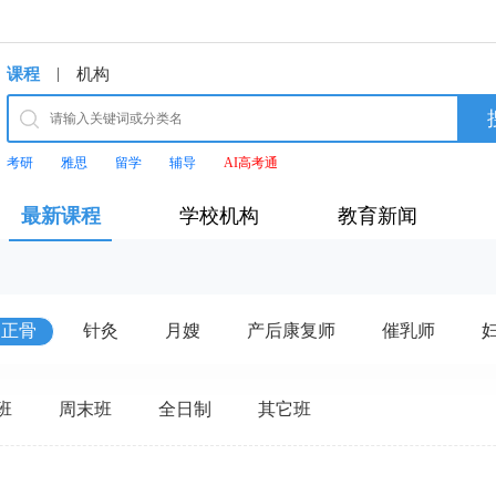
|
课程
机构
考研
雅思
留学
辅导
AI高考通
最新课程
学校机构
教育新闻
正骨
针灸
月嫂
产后康复师
催乳师
班
周末班
全日制
其它班