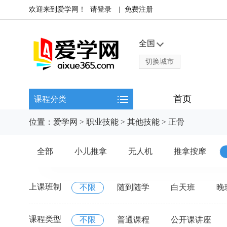
欢迎来到爱学网！
请登录
|
免费注册
全国
切换城市
首页
课程分类
位置：
爱学网
>
职业技能
>
其他技能
>
正骨
全部
小儿推拿
无人机
推拿按摩
上课班制
不限
随到随学
白天班
晚
课程类型
不限
普通课程
公开课讲座