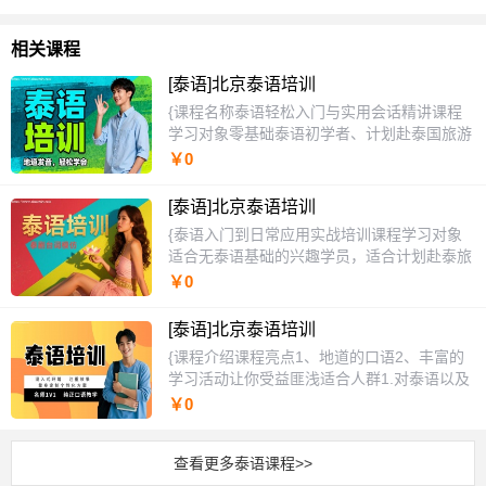
相关课程
[泰语]北京泰语培训
{课程名称泰语轻松入门与实用会话精讲课程
学习对象零基础泰语初学者、计划赴泰国旅游
或工作的人员、对泰语及泰国文化感兴趣的爱
￥0
好者、需要提升泰语沟通能力的商务人士。课
程安排每周一至周五晚间授课，每期课程共40
[泰语]北京泰语培训
课时，分为基础语音、日常会话、场景应用与
{泰语入门到日常应用实战培训课程学习对象
综合提升四个阶段，历时八周完成，循序渐进
适合无泰语基础的兴趣学员，适合计划赴泰旅
掌握泰语核心技能。课程特色注重实用与趣味
游或工作的人群，适合职场中需用泰语沟通的
￥0
结合，打破传统语言学习模式，通过情景模
从业者。课程安排每周设置4次课程，每次课
拟、互动游戏和真实对话训练，帮助学员在轻
程时长60分钟，课程总周期为10周。课程特
松氛围中快速建立泰语语感，提升实际交流能
[泰语]北京泰语培训
色围绕真实生活场景开发教学内容，采用沉浸
力。课程内容涵盖泰语字母发音规则、基础词
{课程介绍课程亮点1、地道的口语2、丰富的
式课堂提升学习效率，提供课后专属练习素
汇与语法结构、日常问候、购物点餐、交通出
学习活动让你受益匪浅适合人群1.对泰语以及
材。课程内容入门阶段：掌握泰语字母读写方
行、酒店入住、紧急求助等高频场景对话，内
泰国文化感兴趣的学员2.想去泰国留学,想提高
￥0
法，学会基础发音技巧，积累日常常用词汇。
容系统且贴近生活，讲解清晰易懂，配合实用
职业竞争力3.曾自学过泰语,想巩固基础的学员
进阶阶段：理解基础语法要点，进行日常对话
文化小贴士，全面提升语言应用能力。班制安
学习目标1、掌握泰语基本发音和书写;2、学
训练，掌握泰语表达逻辑。实战阶段：强化语
排小班教学，每班人数控制在8-12人，确保每
查看更多泰语课程>>
习问路、购物、用餐等场景实用的小场景对话
法实际运用，提高短文阅读能力，训练生活及
位学员获得充分互动机会和教师个性化指导；