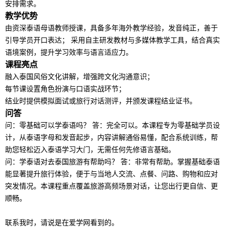
安排需求。
教学优势
由资深
泰语
母语教师授课，具备多年海外教学经验，发音纯正，善于
引导学员开口表达； 采用自主研发教材与多媒体教学工具，结合真实
语境案例，提升学习效率与语言适应力。
课程亮点
融入泰国风俗文化讲解，增强跨文化沟通意识；
每节课设置角色扮演与口语实战环节；
结业时提供模拟面试或旅行对话测评，并颁发课程结业证书。
问答
问：零基础可以学
泰语
吗？ 答：完全可以。本课程专为零基础学员设
计，从
泰语
字母和发音起步，内容讲解通俗易懂，配合系统训练，帮
助您轻松迈入
泰语
学习大门，无需任何先修语言基础。
问：学
泰语
对去泰国旅游有帮助吗？ 答：非常有帮助。掌握基础
泰语
能显著提升旅行体验，便于与当地人交流、点餐、问路、购物和应对
突发情况。本课程重点覆盖旅游高频场景对话，让您出行更自信、更
顺畅。
联系我时，请说是在爱学网看到的。