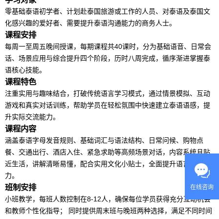
零基础
泰语
初学者、计划赴泰国旅游或工作的人员、对
泰语
及泰国文
化感兴趣的爱好者、需要提升
泰语
沟通能力的商务人士。
课程安排
每周一至周五晚间授课，每期课程共40课时，分为基础语音、日常会
话、场景应用与综合提升四个阶段，历时八周完成，循序渐进掌握
泰
语
核心技能。
课程特色
注重实用与趣味结合，打破传统语言学习模式，通过情景模拟、互动
游戏和真实对话训练，帮助学员在轻松氛围中快速建立
泰语
语感，提
升实际交流能力。
课程内容
涵盖
泰语
字母发音规则、基础词汇与语法结构、日常问候、购物点
餐、交通出行、酒店入住、紧急求助等高频场景对话，内容系统且贴
近生活，讲解清晰易懂，配合实用文化小贴士，全面提升语言应用能
力。
班制安排
在线咨询
小班教学，每班人数控制在8-12人，确保每位学员获得充分互动机会
和教师个性化指导； 同时提供周末班与晚班两种选择，满足不同时间