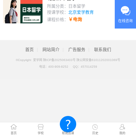
所属分类：日本留学
授课学校：
北京爱学教育
￥电询
课程价格：
在线咨询
首页
|
网站简介
|
广告服务
|
联系我们
©Copyright 爱学网
陕ICP备2025063403号 陕公网安备61011202001069号
电话：
400-909-8252
QQ：
457014259
首页
学校
帮我选课
历史
我的