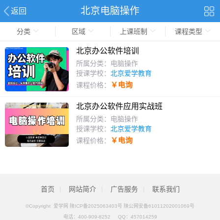
北京电脑操作
返回
分类
区域
上课班制
课程类型
北京办公软件培训
所属分类：电脑操作
授课学校：
北京爱学教育
￥电询
课程价格：
北京办公软件应用实战班
所属分类：电脑操作
授课学校：
北京爱学教育
￥电询
课程价格：
首页
|
网站简介
|
广告服务
|
联系我们
©Copyright 爱学网
陕ICP备2025063403号 陕公网安备61011202001069号
电话：
400-909-8252
QQ：
457014259