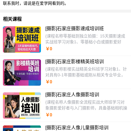
联系我时，请说是在爱学网看到的。
相关课程
[摄影]石家庄摄影速成培训班
{课程名称零基础到独立拍摄：15天摄影速成
实战班学习对象1、零基础小白或摄影爱好
者：对摄影有浓厚兴趣，但缺乏系统知识和操
￥0
作经验，渴望快速入门并拍出好照片的人群。
2、面临拍照难题的普通用户：苦于设备不会
[摄影]石家庄影楼精英班培训
用、照片总拍不好、旅游或记录生活时得不到
{课程名称影楼实战精英全科班学习对象1、针
满意作品，急需掌握实用拍摄技巧解决现实痛
对具有0-1年摄影基础或刚从相关专业毕业，
点。3、有社交或副业需求的学员：包括自媒
渴望进入商业影楼行业并快速站稳脚跟的新人
￥0
体创作者、需要提升视觉营销的小店主、以及
摄影师与数码师。2、学员面临缺乏系统商业
希望通过摄影发展爱好或兼职接单的职场人
流程认知、技术不接市场地气、作品集缺乏竞
士。课程特色1、采用“理论-演示-实操-点评”
[摄影]石家庄人像摄影培训
争力以及独立谈单能力薄弱等核心痛点，急需
闭环教学法，每项技能即学即用，现场消化，
{课程名称人像摄影全流程实战大师班学习对
将技能转化为实际产值。3、同时也适用于寻
杜绝纸上谈兵。2、独创“场景化模块”设计，
象摄影爱好者与入门摄影师，具备基础相机操
求技术更新、希望系统提升时尚审美与影棚实
针对人像、风光、静物等高频场景进行专项突
作知识，希望系统提升人像摄影技术与审美，
￥0
战能力，以实现从普通摄影师向技术总监或样
破，学习目标明确。3、提供“全程跟拍辅导”
实现从记录到创作的跨越。面临缺乏系统知识
片摄影师转型的从业者。课程特色1、采用“影
服务，课后作业一对一线上点评，并建立永久
体系、拍摄依赖感觉、不会引导模特、后期调
棚沉浸式工坊”教学法，全程在实景影棚内以
[摄影]石家庄人像儿童摄影培训
作品交流社群，持续获得反馈。4、区别于传