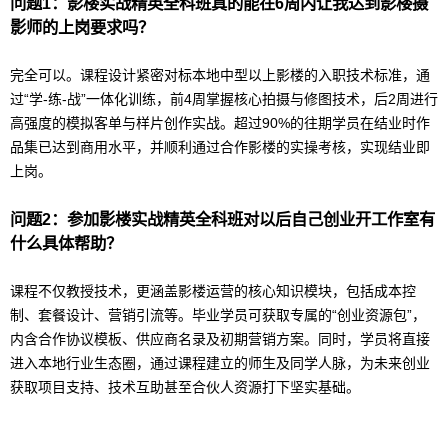
问题1：影楼实战精英全科班真的能在6周内让我达到影楼
摄
影
师的上岗要求吗？
完全可以。课程设计紧密对标本地中型以上影楼的入职技术标准，通
过“学-练-战”一体化训练，前4周掌握核心拍摄与修图技术，后2周进行
高强度的模拟客单与样片创作实战。超过90%的往期学员在结业时
作
品集
已达到商用水平，并顺利通过合作影楼的实操考核，实现结业即
上岗。
问题2：参加影楼实战精英全科班对以后自己创业开工作室有
什么具体帮助？
课程不仅教授技术，更涵盖影楼运营的核心知识模块，包括成本控
制、套餐设计、营销引流等。毕业学员可获取专属的“创业资源包”，
内含合作协议模板、供应商名录及初期营销方案。同时，学员将直接
进入本地行业生态圈，通过课程建立的师生及同学人脉，为未来创业
获取项目支持、技术互助甚至合伙人资源打下坚实基础。