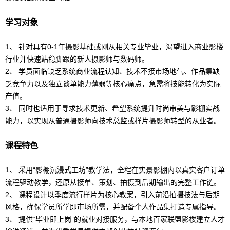
学习对象
1、 针对具有0-1年
摄影
基础或刚从相关专业毕业，渴望进入商业影楼
行业并快速站稳脚跟的新人
摄影
师与数码师。
2、 学员面临缺乏系统商业流程认知、技术不接市场地气、
作品集
缺
乏竞争力以及独立谈单能力薄弱等核心痛点，急需将技能转化为实际
产值。
3、 同时也适用于寻求技术更新、希望系统提升时尚审美与影棚实战
能力，以实现从普通
摄影
师向技术总监或样片
摄影
师转型的从业者。
课程特色
1、 采用“影棚沉浸式工坊”教学法，全程在实景影棚内以真实客户订单
流程驱动教学，还原从接单、策划、拍摄到后期输出的完整工作链。
2、 课程设计以季度流行样片为核心教案，引入前沿拍摄技法与后期
风格，确保学员所学即市场所需，并配备个人
作品集
打造专属指导。
3、 提供“毕业即上岗”的就业对接服务，与本地百家联盟影楼建立人才