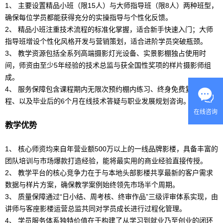
1、 主要设置精品小班（限15人）与大师指导班（限8人）两种班型，
确保每位学员都能获得充分的实操指导与个性化反馈。
2、 精品小班注重技术流程的标准化掌握，适合新手快速入门；大师
指导班增设个性化风格开发与营销策划，适合进阶学员突破瓶颈。
3、 教学资源包括全系列高端
摄影
灯光设备、实景影棚独占使用时
间，师资由至少5年经验的技术总监与获全国性奖项的样片
摄影
师组
成。
4、 服务保障包含课程期内无限次预约棚内练习、终身免费复听同课
程、以及毕业后的6个月在线技术答疑与职业发展规划咨询。
在线咨询
教学优势
1、 核心师资均来自年营业额500万以上的一线品牌影楼，具备丰富的
团队培训与市场爆款打造经验，能将最实用的商业经验直接传授。
2、 教学平台的核心竞争力在于与本地头部影楼共享最新的客户需求
数据与样片方案，确保教学案例始终领先市场半个周期。
3、 质量保障通过“日小结、周考核、终审作品”三级评审体系实现，由
讲师与客座影楼运营总监共同对学员成长进行过程化管理。
4、 学员服务体系独特价值在于构建了从学习到就业乃至创业的闭环