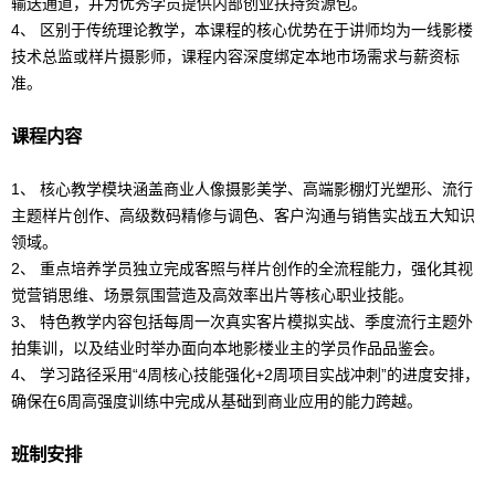
输送通道，并为优秀学员提供内部创业扶持资源包。
4、 区别于传统理论教学，本课程的核心优势在于讲师均为一线影楼
技术总监或样片
摄影
师，课程内容深度绑定本地市场需求与薪资标
准。
课程内容
1、 核心教学模块涵盖商业人像
摄影
美学、高端影棚灯光塑形、流行
主题样片创作、高级数码精修与调色、客户沟通与销售实战五大知识
领域。
2、 重点培养学员独立完成客照与样片创作的全流程能力，强化其视
觉营销思维、场景氛围营造及高效率出片等核心职业技能。
3、 特色教学内容包括每周一次真实客片模拟实战、季度流行主题外
拍集训，以及结业时举办面向本地影楼业主的学员作品品鉴会。
4、 学习路径采用“4周核心技能强化+2周项目实战冲刺”的进度安排，
确保在6周高强度训练中完成从基础到商业应用的能力跨越。
班制安排