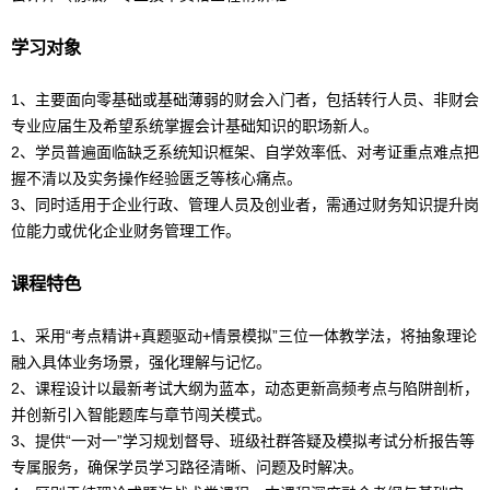
学习对象
1、主要面向零基础或基础薄弱的财会入门者，包括转行人员、非财会
专业应届生及希望系统掌握
会计
基础知识的职场新人。
2、学员普遍面临缺乏系统知识框架、自学效率低、对考证重点难点把
握不清以及实务操作经验匮乏等核心痛点。
3、同时适用于企业行政、管理人员及创业者，需通过财务知识提升岗
位能力或优化企业
财务管理
工作。
课程特色
1、采用“考点精讲+真题驱动+情景模拟”三位一体教学法，将抽象理论
融入具体业务场景，强化理解与记忆。
2、课程设计以最新考试大纲为蓝本，动态更新高频考点与陷阱剖析，
并创新引入智能题库与章节闯关模式。
3、提供“一对一”学习规划督导、班级社群答疑及模拟考试分析报告等
专属服务，确保学员学习路径清晰、问题及时解决。