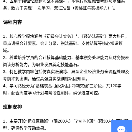
4、区别于纯理论或题海战术类课程，本课程深度融合考纲与基础实
务，致力于实现“一次学习，双证准备（资格证与实操能力）”。
课程内容
1、核心教学模块涵盖《
初级
会计
实务》与《经济法基础》两大科目，
重点讲授
会计
要素、
会计
分录、税法基础、支付结算等核心知识领
域。
2、着重培养学员的
会计
核算基础能力、基本税务处理能力及财务报表
阅读分析能力，为职业发展奠定技能基石。
3、特色教学内容包括仿真实账演练、典型企业经济业务全流程处理及
考前冲刺密训，通过高强度实战训练巩固知识。
4、学习路径分为“基础筑基-强化巩固-冲刺突破”三阶段，共120学
时，配合周度学习计划与阶段性测评，确保进度可控。
班制安排
1、主要开设“标准直播班”（限200人）与“VIP小班”（限30人）两种班
型，确保教学互动效果。