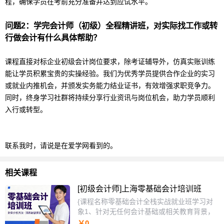
程，确保学员在考前充分准备并达到应试水平。
问题2：学完
会计
师（初级）全程精讲班，对实际找工作或转
行做
会计
有什么具体帮助？
课程直接对标企业
初级
会计
岗位要求，除考证辅导外，仿真实账训练
能让学员积累宝贵的实操经验。我们为优秀学员提供合作企业的实习
或就业内推机会，并颁发实务能力结业证书，有效增强求职竞争力。
同时，终身学习社群将持续分享行业资讯与岗位机会，助力学员顺利
入行或转型。
联系我时，请说是在爱学网看到的。
相关课程
[初级会计师]上海零基础会计培训班
{课程名称零基础会计全栈实战就业班学习对
象1、针对无任何会计基础或相关教育背景，
希望系统入门并从事会计、出纳等财务工作的
￥0