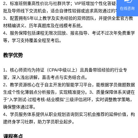
2、标准班侧重高性价比与社群共学；VIP班增加个性化答疑、作业精
在线咨询
批及导师线下交流机会，适合自律性较弱或追求高效通过的学员。
3、配置拥有5年以上教学及实务经验的双师团队，并提供全套官方教
材精编讲义、历年真题库及在线模考系统。
4、服务保障包括课程无限次回放、报名指导、考试不过次年免费重学
等，学习支持覆盖全程至考后。
教学优势
1、核心师资均为持证（CPA/中级以上）且具备带班经验的行业专
家，深入浅出讲解，直击考点与实务结合点。
2、教学资源核心在于自主开发的智能学习平台，能根据学员做题数据
生成个性化薄弱点分析报告，实现精准提分。3、质量保障体系关键在
于“入学测试-过程考核-结业模拟”三级评估闭环，实时调整教学策略，
确保整体通过率。
4、学员服务体系提供从职业规划咨询到实习机会推荐的延伸价值，构
建终身学习社群，助力学员职业起步。
课程亮点