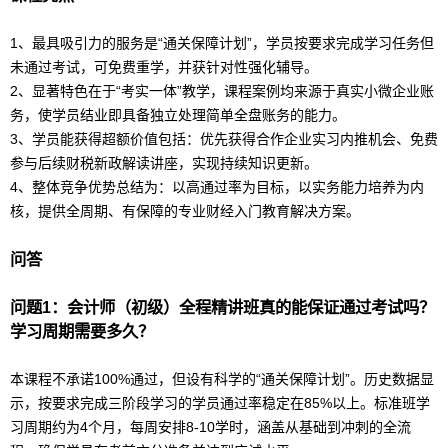
1、最具吸引力的服务是“通关保障计划”，学员按要求完成学习任务但
未通过考试，可免费重学，并获针对性强化辅导。
2、显著特色在于“考实一体”教学，课程案例均来源于真实小微企业账
务，使学员结业即具备独立处理简单全盘账务的能力。
3、学员能获得超额价值包括：优先获得合作企业实习内推机会、免费
参与后续
财税
新政解读讲座，实现持续知识更新。
4、整体竞争优势总结为：以高通过率为目标，以实务能力培养为内
核，提供全周期、有保障的专业财经入门教育解决方案。
问答
问题1：
会计
师（初级）全程精讲班真的能保证通过考试吗？
学习周期需要多久？
本课程不承诺100%通过，但设有科学的“通关保障计划”。历史数据显
示，按要求完成三阶段学习的学员通过率稳定在85%以上。标准班学
习周期约为4个月，每周安排8-10学时，涵盖从基础到冲刺的全流