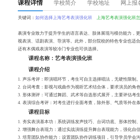
课程详情
学校简介
学校地址
网上报
关键词：
如何选择上海艺考表演强化班
上海艺考表演强化班
表演
专业致力于提升学生的语言表达、肢体展现与模仿能力，
视表演、话剧表演、导演等。此外，部分院校的特色专业也适
还有木偶戏表演等较冷门专业也可供选择。
课程名称：艺考表演强化班
课程介绍
1. 声乐考评：即演唱环节，考生可自主选择唱法，无硬性限
2. 台词考查：影视与戏曲作为视听艺术结合体，要求演员的
3. 形体测评：可通过舞蹈、武术等自选形式展开，主要评估考
4. 表演综合考评：对考生进行全面考查，除外形、气质等外
课程目标
1. 夯实表演基本功：系统训练发声技巧、台词功底、形体控
2. 增强舞台表现力：通过实战演练提升舞台表现能力，强化自
3. 培育团队协作能力：设置团队协作训练项目，引导学员学