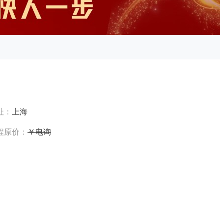
址：
上海
程原价：
￥电询