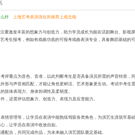
名
怎么样
上海艺考表演强化班推荐上戏北电
更注重激发丰富的想象力与创造力，助力学员成长为能在话剧舞台、影视
合艺考生报考，例如有戏曲功底的可报考戏曲表演专业，具备舞蹈基础的
制。考评重点为音色、音准，以此判断考生是否具备演员所需的声音特质，
角色外形与声音相匹配，才能让角色更鲜活、艺术形象更生动。考试中考生
生的肢体表现力、身体协调性及柔韧度。
在条件，还需评估想象力、创造力、表现力及应变能力。
制、表情管理等，让学员在表演中能熟练驾驭各类角色，为演艺生涯筑牢基
信心，让学员在表演中收放自如。
会沟通配合，共同完成作品，为未来融入演艺团队奠定基础。