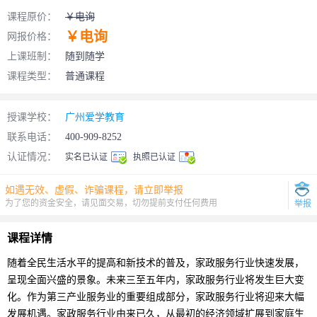
课程原价：
￥电询
￥电询
网报价格：
上课班制：
随到随学
课程类型：
普通课程
授课学校：
广州爱学教育
联系电话：
400-909-8252
认证情况：
实名已认证
执照已认证
如遇无效、虚假、诈骗课程，请立即举报
为了您的资金安全，请见面交易，切勿提前支付任何费用
举报
课程详情
随着全民生活水平的提高和新技术的普及，
家政
服务行业快速发展，
呈现全面兴盛的景象。未来三至五年内，家政服务行业将发生巨大变
化。作为第三产业服务业的重要组成部分，家政服务行业将迎来大幅
发展机遇。家政服务行业由来已久，从最初的经济领域扩展到家庭生