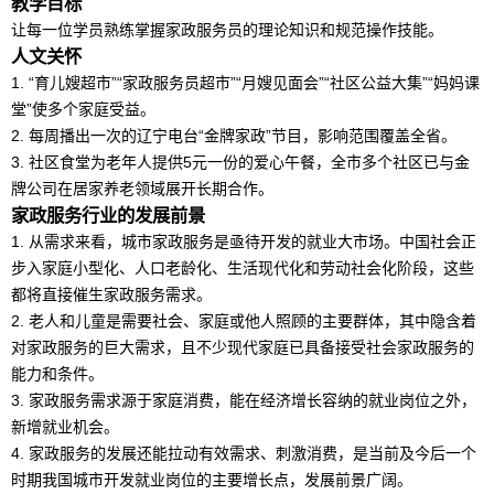
教学目标
让每一位学员熟练掌握家政服务员的理论知识和规范操作技能。
人文关怀
1. “育儿嫂超市”“家政服务员超市”“月嫂见面会”“社区公益大集”“妈妈课
堂”使多个家庭受益。
2. 每周播出一次的辽宁电台“金牌家政”节目，影响范围覆盖全省。
3. 社区食堂为老年人提供5元一份的爱心午餐，全市多个社区已与金
牌公司在居家养老领域展开长期合作。
家政服务行业的发展前景
1. 从需求来看，城市家政服务是亟待开发的就业大市场。中国社会正
步入家庭小型化、人口老龄化、生活现代化和劳动社会化阶段，这些
都将直接催生家政服务需求。
2. 老人和儿童是需要社会、家庭或他人照顾的主要群体，其中隐含着
对家政服务的巨大需求，且不少现代家庭已具备接受社会家政服务的
能力和条件。
3. 家政服务需求源于家庭消费，能在经济增长容纳的就业岗位之外，
新增就业机会。
4. 家政服务的发展还能拉动有效需求、刺激消费，是当前及今后一个
时期我国城市开发就业岗位的主要增长点，发展前景广阔。