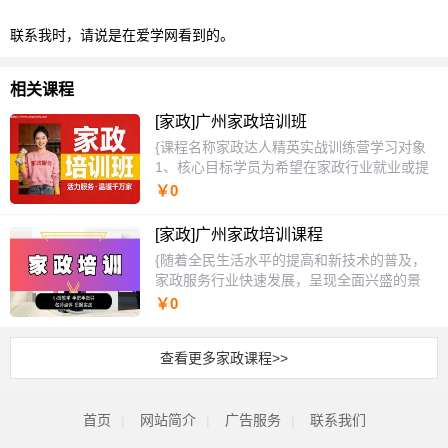
联系我时，请说是在爱学网看到的。
相关课程
[家政]广州家政培训班
{课程名称家政达人精英实战训练营学习对象
1、核心目标学员为希望在家政行业就业或提
升技能的待业人员、转岗人员及家庭主妇，通
￥0
常缺乏系统化专业知识和市场认可的资质。
2、学员普遍面临缺乏标准操作技能、薪资议
[家政]广州家政培训课程
价能力弱、难以获得稳定客户或高端订单的痛
{随着全民生活水平的提高和新技术的普及，
点，急需通过权威培训实现职业认证与收入跃
家政服务行业快速发展，呈现全面兴盛的景
升。3、其他适用学员包括计划开办小型家政
象。未来三至五年内，家政服务行业将发生巨
￥0
工作室的创业者、以及为提升家庭生活品质而
大变化。作为第三产业服务业的重要组成部
学习的家庭管理者，他们需要商业运营知识与
分，家政服务行业将迎来大幅发展机遇。家政
高端家务技能。课程特色1、核心特色为“场景
查看更多家政课程>>
服务行业由来已久，从最初的经济领域扩展到
化全真模拟教学”，学员在高度还原的实景样
家庭生活的方方面面，为许多人的工作与生活
板间内进行全流程演练，由导师现场点评纠
提供了便利。课程名称：家政师（保姆、保
正，实现学用零距离。2、创新采用“技能模块
首页
|
网站简介
洁）培训班使用教材1.根据不同级别水平配备
|
广告服务
|
联系我们
自选+核心必修”的灵活课程结构，学员可根据
专属教材，部分为我校自主研发教材。2.教材
目标岗位（如母婴护理、高端保洁、收纳）自