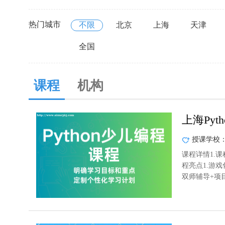
热门城市
不限
北京
上海
天津
全国
课程
机构
上海Pyt
授课学校
课程详情1.课
程亮点1.游
双师辅导+项目