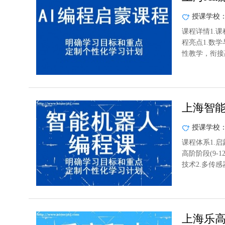
授课学校
课程详情1.课
程亮点1.数
性教学，衔接高
上海智
授课学校
课程体系1.启
高阶阶段(9-
技术2.多传感
上海乐