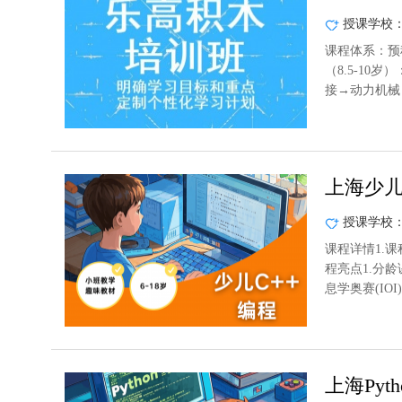
授课学校
课程体系：预
（8.5-10
接→动力机械→
详情]
上海少儿
授课学校
课程详情1.课
程亮点1.分
息学奥赛(IOI
上海Pyt