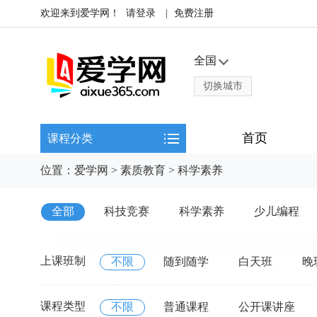
欢迎来到爱学网！
请登录
|
免费注册
全国
切换城市
首页
课程分类
位置：
爱学网
>
素质教育
>
科学素养
全部
科技竞赛
科学素养
少儿编程
上课班制
不限
随到随学
白天班
晚
课程类型
不限
普通课程
公开课讲座