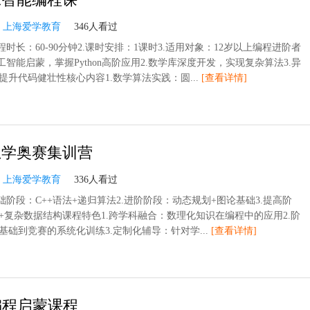
：
上海爱学教育
346人看过
程时长：60-90分钟2.课时安排：1课时3.适用对象：12岁以上编程进阶者
工智能启蒙，掌握Python高阶应用2.数学库深度开发，实现复杂算法3.异
提升代码健壮性核心内容1.数学算法实践：圆...
[查看详情]
息学奥赛集训营
：
上海爱学教育
336人看过
础阶段：C++语法+递归算法2.进阶阶段：动态规划+图论基础3.提高阶
+复杂数据结构课程特色1.跨学科融合：数理化知识在编程中的应用2.阶
基础到竞赛的系统化训练3.定制化辅导：针对学...
[查看详情]
编程启蒙课程